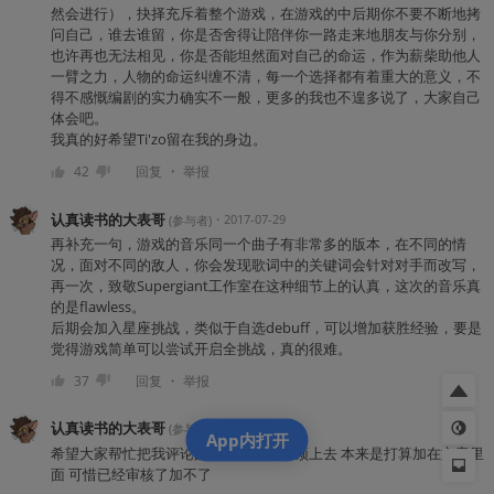
然会进行），抉择充斥着整个游戏，在游戏的中后期你不要不断地拷
问自己，谁去谁留，你是否舍得让陪伴你一路走来地朋友与你分别，
也许再也无法相见，你是否能坦然面对自己的命运，作为薪柴助他人
一臂之力，人物的命运纠缠不清，每一个选择都有着重大的意义，不
得不感慨编剧的实力确实不一般，更多的我也不遑多说了，大家自己
体会吧。
我真的好希望Ti'zo留在我的身边。
・
42
回复
举报
认真读书的大表哥
・
2017-07-29
(
参与者
)
再补充一句，游戏的音乐同一个曲子有非常多的版本，在不同的情
况，面对不同的敌人，你会发现歌词中的关键词会针对对手而改写，
再一次，致敬Supergiant工作室在这种细节上的认真，这次的音乐真
的是flawless。
后期会加入星座挑战，类似于自选debuff，可以增加获胜经验，要是
觉得游戏简单可以尝试开启全挑战，真的很难。
・
37
回复
举报
认真读书的大表哥
・
2017-07-29
(
参与者
)
App内打开
希望大家帮忙把我评论的两条补充内容顶上去 本来是打算加在文章里
面 可惜已经审核了加不了