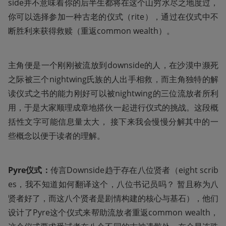
side并不意味着你的后半生都将在这个山穷水尽之地度过，
你可以选择参加一种古老的仪式（rite），通过在仪式中不
断胜利来获得救赎（重返common wealth）。
主角便是一个刚刚被流放到downside的人，在沙漠中濒死
之际被三个nightwing氏族的人出手相救，而主角独特的解
读仪式之书的能力刚好可以被nightwing的三位流放者所利
用，于是大家顺理成章地搭伙一起进行仪式的挑战。这段概
括性文字可能信息量太大， 接下来我会慢慢分解其中的一
些概念以便于读者的理解。
Pyre仪式：
传言Downside趋于存在八位贤者（eight scrib
es，我不知道如何翻译这个，八位书记员吗？ 暂且称为八
贤者好了，而这八个贤者是剧情构建的核心与基石），他们
设计了Pyre这个仪式来帮助流放者重返common wealth，