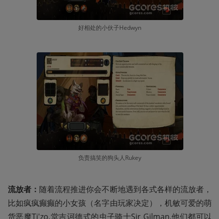
好相处的小伙子Hedwyn
负责搞笑的狗头人Rukey
流放者：
随着流程推进你会不断地遇到各式各样的流放者，
比如疯疯癫癫的小女孩（名字由玩家决定），机敏可爱的萌
货恶魔Ti'zo,堂吉诃德式的虫子骑士Sir Gilman,他们都可以