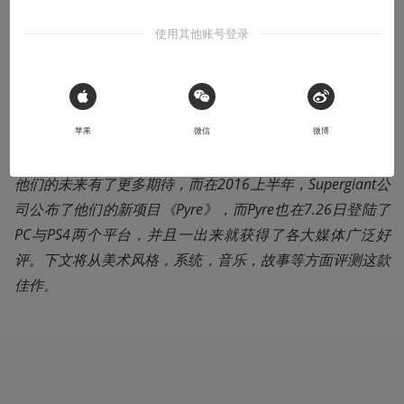
本文系用户投稿，不代表机核网观点
使用其他账号登录
Pyre的制作团队Supergiant是近几年无数独立小工作室出类
拔萃的一个，在业界和玩家心中都小有名气，从第一款制作
 Sign in with Apple
精良的ARPG BASTION（堡垒），到更加让人惊叹的艺术品T
苹果
微信
微博
ransistor(晶体管)，这个制作组稳定的发挥也让大家不禁对
他们的未来有了更多期待，而在2016上半年，Supergiant公
司公布了他们的新项目《Pyre》，而Pyre也在7.26日登陆了
PC与PS4两个平台，并且一出来就获得了各大媒体广泛好
评。下文将从美术风格，系统，音乐，故事等方面评测这款
佳作。