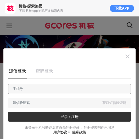
机核-探索热爱
下载APP
下载 机核App 浏览更多精彩内容
短信登录
密码登录
安利大帝
《PYRE》：IGN给它9.7分，不只是因为玩
法深度与自由度
获取短信验证码
扣人心弦的故事、刺激的战斗、动人的音乐、无与伦比的美术打造
出Pyre这款臻于完美之作
登录 / 注册
未登录手机号验证后将自动注册登录， 注册即表明你已同意
2017-07-29
认真读书的大表哥
用户协议
和
隐私政策