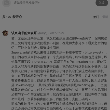
发送
共
107
条
评论
热门
最新
认真读书的大表哥
・
2017-07-29
(
参与者
)
鉴于文章还没来得及发，我又熬夜到三四点把Pyre通关了，深切感受
到上文所写对这游戏的理解不到位，在此和大家分享下通关之后的领
悟，可能小有剧透，请选择性阅读。
Supergiant的游戏从来都让我感觉到一种甜中带苦（bittersweet），
他们的游戏从来都不会给你一个完美的结局，Pyre显然也是这样，即
使我不择手段（SAVE/LOAD）赢得了所有的Liberation rite，即使我
尽最大能力帮助我的朋友获得自由，我仍然觉得这是远远不够的，我
方的人获得了自由就意味着我剥夺了许多其它氏族流放者自由的机
会，在不断地相处与竞技中我也对对手了解的更深，许多人渣确实没
有资格重返自由，但是更多的是和主角一行人命运相仿，因为迫害沦
落Downside的人，其中让我最印象最深刻的是Dalbert老爹，一位虔
诚尊敬仪式的人，对主角一行人极其慷慨与礼貌，甚至在初次见面时
还赠与了一个符文帮助主角，然而在临近游戏终末，我却剥夺了他生
命中最后一次获得自由的机会，我的选择，真的正确吗？
游戏的机制是自由的，你甚至可以主动输给对方让他们获得自由，但
这也会减少己方队友获得自由的机会（乃至于所有仪式都失败游戏依