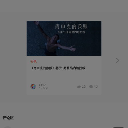
资讯
资讯
《肖申克的救赎》将于8月登陆内地院线
《奥德赛》
家增幅达134
YT17
YT17
26
45
5 小时前
5 小时前
评论区