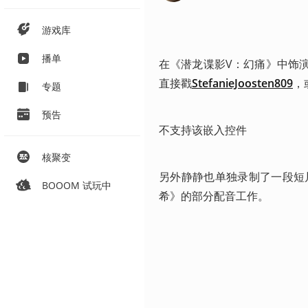
游戏库
播单
在《潜龙谍影V：幻痛》中饰演Qui
直接戳
StefanieJoosten809
，
专题
预告
不支持该嵌入控件
核聚变
另外静静也单独录制了一段短
BOOOM 试玩中
希》的部分配音工作。