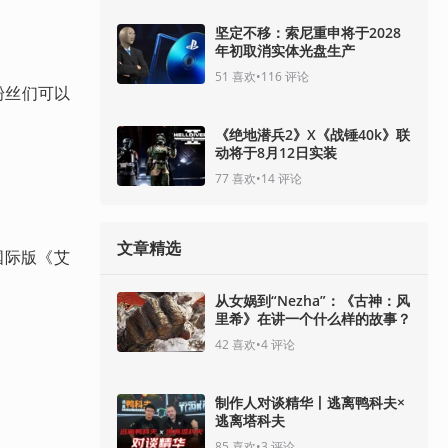
坚定不移：索尼重申将于2028
年初取消实体光盘生产
51
喜欢
•
116
评论
！粉丝们可以
《绝地潜兵2》X《战锤40k》联
动将于8月12日实装
77
喜欢
•
14
评论
文章精选
国际版《艾
从女娲到“Nezha”：《古神：风
里希》在讲一个什么样的故事？
42
喜欢
•
4
评论
制作人对谈精华丨逃离鸭科夫×
逃离塔科夫
85
喜欢
•
3
评论