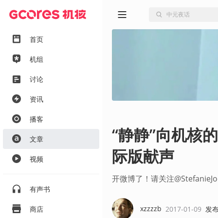
首页
机组
讨论
资讯
播客
“静静”向机核
文章
际版献声
视频
开微博了！请关注@StefanieJoo
有声书
xzzzzb
2017-01-09
发
商店