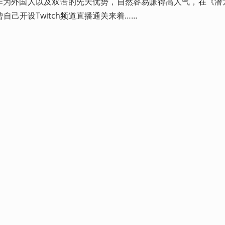
e本身作为外国人以及双语的先天优势，自然容易赚得高人气，在《潜
己开设Twitch频道直播通关来着……