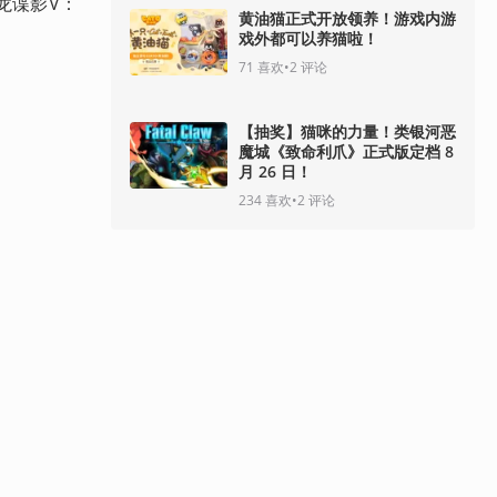
龙谍影V：
黄油猫正式开放领养！游戏内游
戏外都可以养猫啦！
71
喜欢
•
2
评论
【抽奖】猫咪的力量！类银河恶
魔城《致命利爪》正式版定档 8
月 26 日！
234
喜欢
•
2
评论