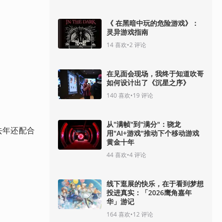
《 在黑暗中玩的危险游戏》：
灵异游戏指南
14
喜欢
•
2
评论
在见面会现场，我终于知道吹哥
如何设计出了《沉星之序》
140
喜欢
•
19
评论
从"满帧"到"满分"：骁龙
去年还配合
用"AI+游戏"推动下个移动游戏
黄金十年
44
喜欢
•
4
评论
线下逛展的快乐，在于看到梦想
投进真实：「2026鹰角嘉年
华」游记
164
喜欢
•
12
评论