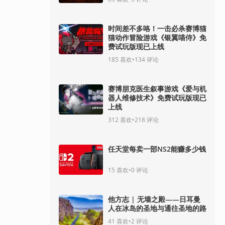
时间差不多咯！一击必杀赛博猫
猫动作冒险游戏《银翼喵侍》免
费试玩版现已上线
185
喜欢
•
134
评论
赛博朋克医生叙事游戏《爱与机
器人维修技术》免费试玩版现已
上线
312
喜欢
•
218
评论
任天堂每卖一部NS2能赚多少钱
15
喜欢
•
0
评论
他方志 | 无墙之殿——日耳曼
人在冰岛的圣地与通往圣地的路
41
喜欢
•
2
评论