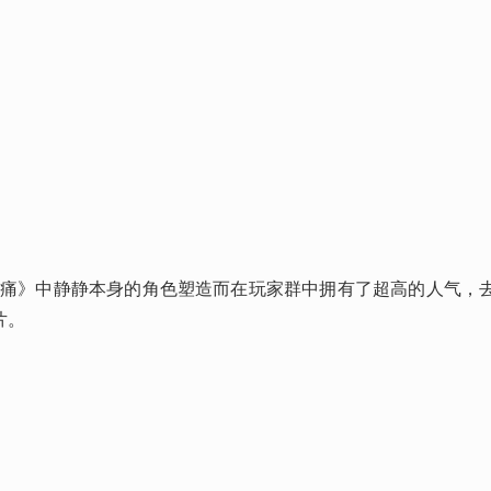
影V：幻痛》中静静本身的角色塑造而在玩家群中拥有了超高的人气，
片。