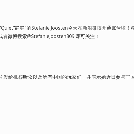
et“静静”的Stefanie Joosten今天在新浪微博开通账号啦
或者微博搜索@StefanieJoosten809 即可关注！
片发给机核听众以及所有中国的玩家们，并表示她近日参与了