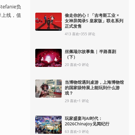
anie负
季上线，值
偷走你的心！「吉考斯工业 ×
女神异闻录5 皇家版」联名系列
正式发售
413
喜欢
•
355
评论
丝佩瑞尔故事集 | 半路喜剧
（下）
20
喜欢
•
0
评论
当博物馆遇到桌游，上海博物馆
的国家级特展上能玩到什么游
戏？
29
喜欢
•
1
评论
玩家盛宴与AI时代：
2026ChinaJoy见闻纪行
63
喜欢
•
3
评论