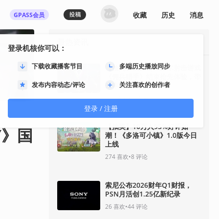
收藏
历史
消息
GPASS会员
最热资讯
登录机核你可以：
下载收藏播客节目
多端历史播放同步
【抽奖】四人合作战术射击游戏
《佣兵猎手》结束抢先体验，带
发布内容动态/评论
关注喜欢的创作者
来丰富内容更新
160
喜欢
•
134
评论
登录 / 注册
【抽奖】10万人95%好评如
Y》国
潮！《多洛可小镇》1.0版今日
上线
274
喜欢
•
8
评论
索尼公布2026财年Q1财报，
PSN月活创1.25亿新纪录
26
喜欢
•
44
评论