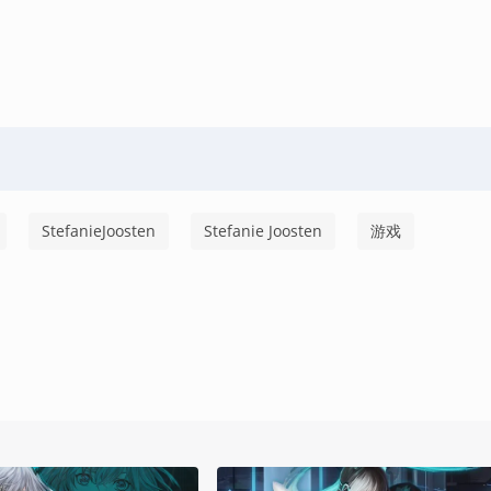
StefanieJoosten
Stefanie Joosten
游戏