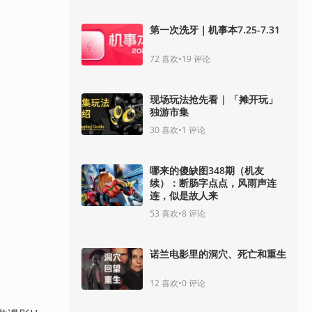
第一次洗牙｜机事本7.25-7.31
72
喜欢
•
19
评论
现场玩法抢先看 | 「摊开玩」
独游市集
30
喜欢
•
1
评论
哪来的傻缺图348期（机友
续）：断肠字点点，风雨声连
连，似是故人来
53
喜欢
•
8
评论
诺兰电影里的洞穴、死亡和重生
12
喜欢
•
0
评论