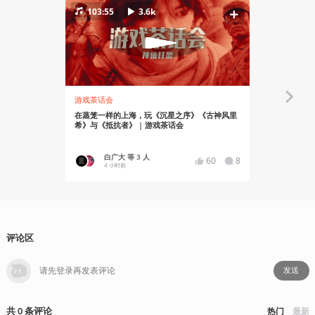
103:55
3.6k
游戏茶话会
资讯
在蒸笼一样的上海，玩《沉星之序》《古神风里
《GTA6》
希》与《抵抗者》 | 游戏茶话会
出
白广大 等 3 人
YT17
60
8
4 小时前
6 小时前
评论区
发送
共
0
条
评论
热门
最新