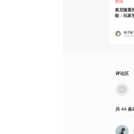
资讯
索尼隆重推出
能：玩家
戏中
蛙子蛙
2026-04
评论区
共
44
条