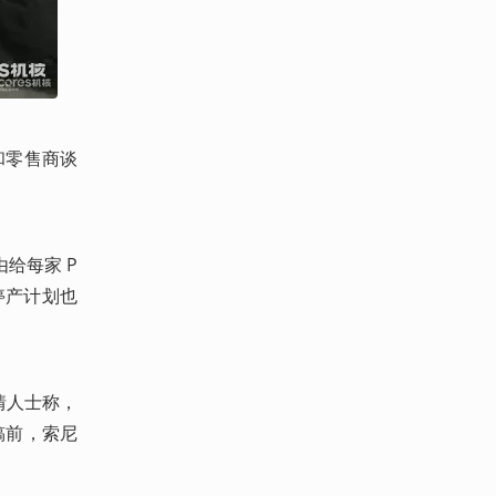
和零售商谈
给每家 P
对停产计划也
知情人士称，
稿前，索尼