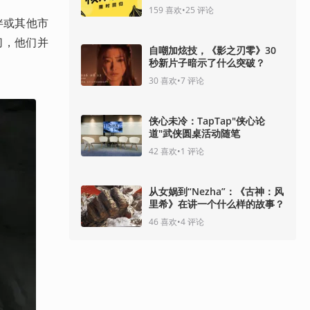
159
喜欢
•
25
评论
伴或其他市
密切，他们并
自嘲加炫技，《影之刃零》30
秒新片子暗示了什么突破？
30
喜欢
•
7
评论
侠心未冷：TapTap"侠心论
道"武侠圆桌活动随笔
42
喜欢
•
1
评论
从女娲到“Nezha”：《古神：风
里希》在讲一个什么样的故事？
46
喜欢
•
4
评论