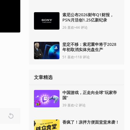
索尼公布2026财年Q1财报，
PSN月活创1.25亿新纪录
26
喜欢
•
44
评论
坚定不移：索尼重申将于2028
年初取消实体光盘生产
51
喜欢
•
118
评论
文章精选
中国游戏，正走向全球“玩家帝
国”
39
喜欢
•
2
评论
香疯了！凉拌方便面堂堂来袭！