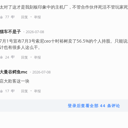
太对了这才是我刻板印象中的主机厂，不管合作伙伴死活不管玩家死
・
77
回复
举报
猫车不是子
・
2026-07-08
7月1号宣布7月3号索尼ceo十时裕树卖了56.5%的个人持股。只
计也有很多人这么干。
・
24
回复
举报
大曼谷鳄鱼mc
・
2026-07-08
店大欺客这一块
・
17
回复
举报
登录后查看全部 44 条评论