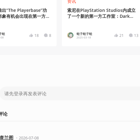
资讯
“The Playerbase”功
索尼在PlayStation Studios内成立
形象有机会出现在第一方游
了一个新的第一方工作室：Dark
Outlaw Games
子蛙
蛙子蛙子蛙
18
8
21
13
-08
2025-03-18
评论
查兰图
・
2026-07-08