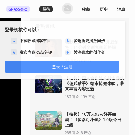
收藏
历史
消息
GPASS会员
最热资讯
登录机核你可以：
下载收藏播客节目
多端历史播放同步
《影之刃零》8月12日开启预
售！11分钟全新实机即将揭
发布内容动态/评论
关注喜欢的创作者
晓！
92
喜欢
•
33
评论
登录 / 注册
【抽奖】四人合作战术射击游戏
《佣兵猎手》结束抢先体验，带
来丰富内容更新
185
喜欢
•
159
评论
【抽奖】10万人95%好评如
潮！《多洛可小镇》1.0版今日
上线
285
喜欢
•
8
评论