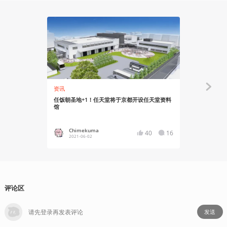
资讯
资讯
任饭朝圣地+1！任天堂将于京都开设任天堂资料
任天堂或将
馆
人：崛起》
Chimekuma
YT17
40
16
2021-06-02
2021-02
评论区
发送