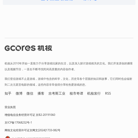
机核从2010年开始一直致力于分享游戏玩家的生活，以及深入探讨游戏相关的文化。我们开发原创的播客
以及视频节目，一直在不断寻找民间高质量的内容创作者。
我们坚信游戏不止是游戏，游戏中包含的科学，文化，历史等各个层面的知识和故事，它们同时也会辐射
到二次元甚至电影的领域，这些内容非常值得分享给热爱游戏的您。
知乎
微博
微信
播客
吉考斯工业
核市奇谭
机核发行
RSS
营业执照
增值电信业务经营许可证 京B2-20191060
京ICP备17068232号-1
网络文化经营许可证京网文[2024]1733-082号