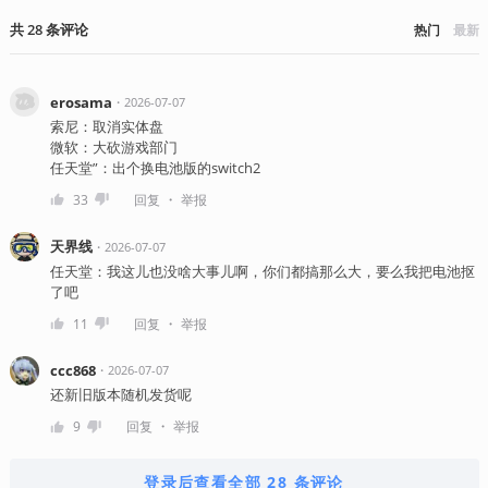
共
28
条
评论
热门
最新
erosama
・
2026-07-07
索尼：取消实体盘
微软：大砍游戏部门
任天堂”：出个换电池版的switch2
・
33
回复
举报
天界线
・
2026-07-07
任天堂：我这儿也没啥大事儿啊，你们都搞那么大，要么我把电池抠
了吧
・
11
回复
举报
ccc868
・
2026-07-07
还新旧版本随机发货呢
・
9
回复
举报
登录后查看全部 28 条评论