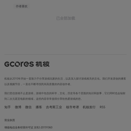
作者
喜欢
已全部加载
机核从2010年开始一直致力于分享游戏玩家的生活，以及深入探讨游戏相关的文化。我们开发原创的播客
以及视频节目，一直在不断寻找民间高质量的内容创作者。
我们坚信游戏不止是游戏，游戏中包含的科学，文化，历史等各个层面的知识和故事，它们同时也会辐射
到二次元甚至电影的领域，这些内容非常值得分享给热爱游戏的您。
知乎
微博
微信
播客
吉考斯工业
核市奇谭
机核发行
RSS
营业执照
增值电信业务经营许可证 京B2-20191060