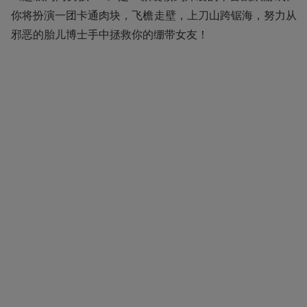
你将扮演一团卡通肉块，飞檐走壁，上刀山跨锯海，努力从
邪恶的胎儿博士手中拯救你的绷带女友！ 