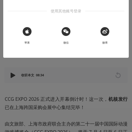
用独立游戏消解这个夏天的炎热
使用其他账号登录
GCORES_
机核发行
 Sign in with Apple
PUBLISHI
宝藏号
苹果
微信
微博
NG
2026-07-03
收听本文
08:34
CCG EXPO 2026 正式进入开幕倒计时！这一次，
机核发行
已在上海跨国采购会展中心集结完毕！

由文旅部、上海市政府联合主办的第二十一届中国国际动漫