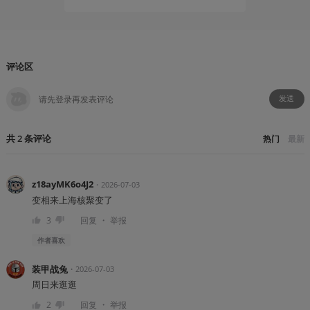
评论区
发送
共
2
条
评论
热门
最新
z18ayMK6o4J2
・
2026-07-03
变相来上海核聚变了
・
3
回复
举报
作者
喜欢
装甲战兔
・
2026-07-03
周日来逛逛
・
2
回复
举报