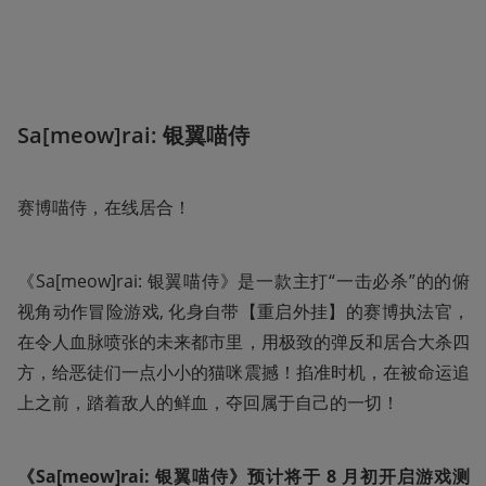
Sa[meow]rai: 银翼喵侍
赛博喵侍，在线居合！
《Sa[meow]rai: 银翼喵侍》是一款主打“一击必杀”的的俯
视角动作冒险游戏, 化身自带【重启外挂】的赛博执法官，
在令人血脉喷张的未来都市里，用极致的弹反和居合大杀四
方，给恶徒们一点小小的猫咪震撼！掐准时机，在被命运追
上之前，踏着敌人的鲜血，夺回属于自己的一切！
《Sa[meow]rai: 银翼喵侍》预计将于 8 月初开启游戏测