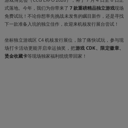
游戏博览会（CCG EXPO 2026），将于 7 月 4 日至 6 日正
式落地。今年，我们为你带来了 
7 款重磅精品独立游戏
现场
免费试玩！不论你想率先挑战未发售的瞩目新作，还是寻找
下一款准备入坑的独立佳作，欢迎来机核发行展台尝试！

坐标独立游戏区 C4 机核发行展位，除了痛快试玩，参与现
场打卡活动更能开启幸运抽奖，把
游戏 CDK、限定徽章、
烫金收藏卡
等现场独家福利统统带回家！