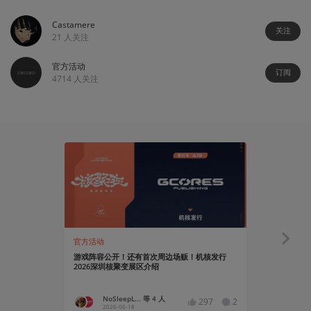
Castamere
关注
21
人关注
官方活动
订阅
4714
人关注
02:59
官方活动
官方活动
游戏阵容公开！还有首次周边场贩！机核发行
核聚变深圳
2026深圳核聚变展区介绍
NoSleepL... 等 4 人
GCO
297
2
2026-06-18
2026