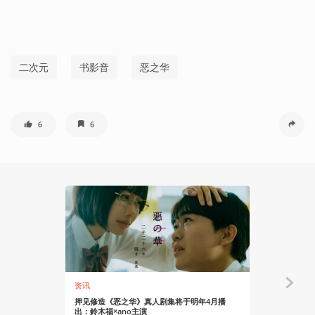
二次元
书影音
恶之华
6
6
资讯
有感而发
押见修造《恶之华》真人剧集将于明年4月播
未完成的反
出：鈴木福×ano主演