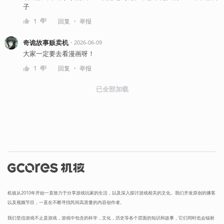
子
・
1
回复
举报
奇诡故事贩卖机
・
2026-06-09
大家一定要去看漫画呀！
・
1
回复
举报
已全部加载
机核从2010年开始一直致力于分享游戏玩家的生活，以及深入探讨游戏相关的文化。我们开发原创的播客
以及视频节目，一直在不断寻找民间高质量的内容创作者。
我们坚信游戏不止是游戏，游戏中包含的科学，文化，历史等各个层面的知识和故事，它们同时也会辐射