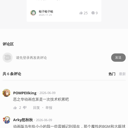
蛙子蛙子蛙
Fycycy
25
9
2025-11-25
2023-03
评论区
发送
共
6
条
评论
热门
最新
POMPEIIking
・
2026-06-09
恶之华动画也算是一次技术积累吧
・
2
回复
举报
Arky怒秋秋
・
2026-06-09
动画版当年给小小的我一些震撼记到现在，那个魔性的BGM和大眼球