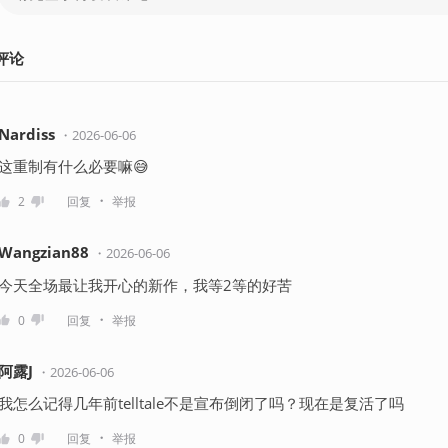
评论
Nardiss
・
2026-06-06
这重制有什么必要嘛😅
・
2
回复
举报
Wangzian88
・
2026-06-06
今天全场最让我开心的新作，我等2等的好苦
・
0
回复
举报
阿露J
・
2026-06-06
我怎么记得几年前telltale不是宣布倒闭了吗？现在是复活了吗
・
0
回复
举报