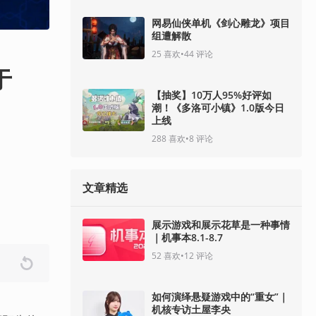
网易仙侠单机《剑心雕龙》项目
组遭解散
25
喜欢
•
44
评论
于
【抽奖】10万人95%好评如
潮！《多洛可小镇》1.0版今日
上线
288
喜欢
•
8
评论
文章精选
展示游戏和展示花草是一种事情
｜机事本8.1-8.7
52
喜欢
•
12
评论
如何演绎悬疑游戏中的“重女”｜
机核专访土屋李央