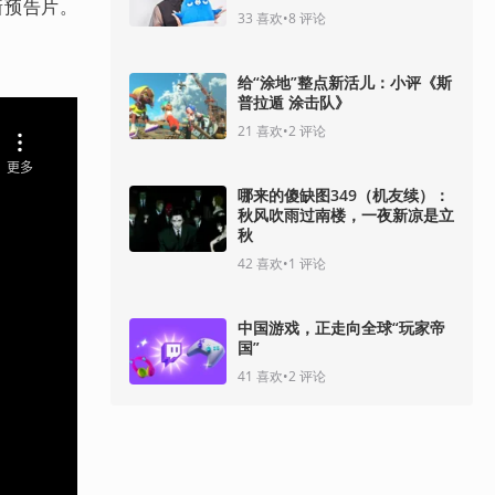
的新预告片。
33
喜欢
•
8
评论
给“涂地”整点新活儿：小评《斯
普拉遁 涂击队》
21
喜欢
•
2
评论
哪来的傻缺图349（机友续）：
秋风吹雨过南楼，一夜新凉是立
秋
42
喜欢
•
1
评论
中国游戏，正走向全球“玩家帝
国”
41
喜欢
•
2
评论