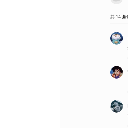
共
14
条