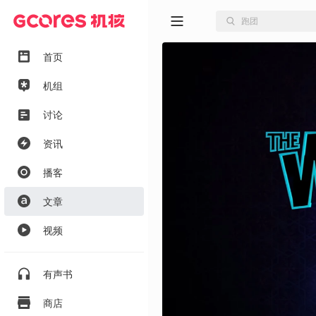
首页
机组
讨论
资讯
播客
文章
视频
有声书
商店