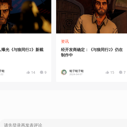
资讯
人曝光《与狼同行2》新截
经开发商确定：《与狼同行2》仍在
制作中
子蛙
蛙子蛙子蛙
14
9
15
7
-22
2024-04-07