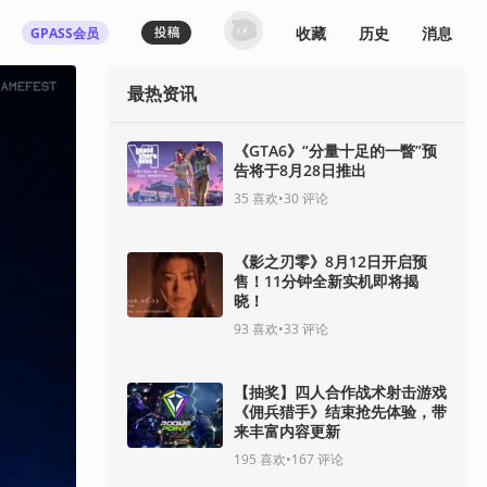
收藏
历史
消息
GPASS会员
最热资讯
《GTA6》“分量十足的一瞥”预
告将于8月28日推出
35
喜欢
•
30
评论
《影之刃零》8月12日开启预
售！11分钟全新实机即将揭
晓！
93
喜欢
•
33
评论
【抽奖】四人合作战术射击游戏
《佣兵猎手》结束抢先体验，带
来丰富内容更新
195
喜欢
•
167
评论