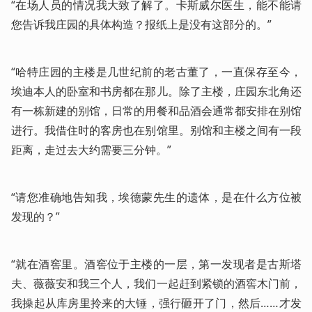
“在场人员的情况我大致了解了。卡斯威尔医生，能不能请
您告诉我庄园的具体构造？报纸上是没有这部分的。”
“哈特庄园的主楼是几世纪前的老古董了，一直保存至今，
埃迪本人的卧室和书房都在那儿。除了主楼，庄园东北角还
有一栋新建的别馆，日常的用餐和品酒会通常都安排在别馆
进行。我借住时的客房也在别馆里。别馆和主楼之间有一段
距离，走过去大约需要三分钟。”
“请您准确地告知我，埃德蒙先生的遗体，是在什么方位被
发现的？”
“就在酒窖里。酒窖位于主楼的一层，第一发现者是古斯塔
夫、薇薇安和我三个人，我们一起赶到紧锁的酒窖木门前，
我操起从库房里拎来的大锤，强行砸开了门，然后……才发