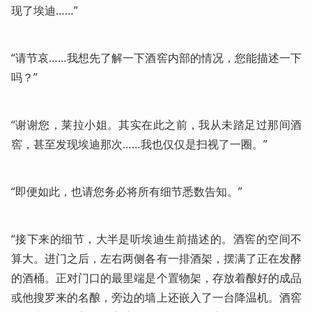
现了埃迪……”
“请节哀……我想先了解一下酒窖内部的情况，您能描述一下
吗？”
“谢谢您，莱拉小姐。其实在此之前，我从未踏足过那间酒
窖，甚至发现埃迪那次……我也仅仅是扫视了一圈。”
“即便如此，也请您务必将所有细节悉数告知。”
“接下来的细节，大半是听埃迪生前描述的。酒窖的空间不
算大。进门之后，左右两侧各有一排酒架，摆满了正在发酵
的酒桶。正对门口的最里端是个置物架，存放着酿好的成品
或他搜罗来的名酿，旁边的墙上还嵌入了一台降温机。酒窖