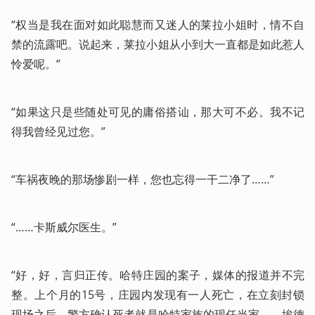
“权当是我在面对如此聪慧而又迷人的莱拉小姐时，情不自
禁的流露吧。说起来，莱拉小姐从小到大一直都是如此惹人
怜爱呢。”
“如果这只是些随处可见的庸俗搭讪，那大可不必。我不记
得我曾经见过您。”
“车祸夜晚的那场惨剧一样，您也忘得一干二净了……”
“……卡斯威尔医生。”
“好，好，言归正传。哈特庄园的案子，媒体的报道并不完
整。上个月的15号，庄园内发现有一人死亡，在立刻封锁
现场之后，警方确认死者就是哈特家族的现任当家——埃德