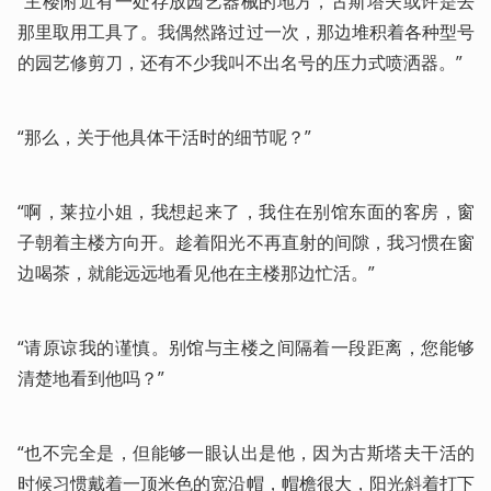
“主楼附近有一处存放园艺器械的地方，古斯塔夫或许是去
那里取用工具了。我偶然路过过一次，那边堆积着各种型号
的园艺修剪刀，还有不少我叫不出名号的压力式喷洒器。”
“那么，关于他具体干活时的细节呢？”
“啊，莱拉小姐，我想起来了，我住在别馆东面的客房，窗
子朝着主楼方向开。趁着阳光不再直射的间隙，我习惯在窗
边喝茶，就能远远地看见他在主楼那边忙活。”
“请原谅我的谨慎。别馆与主楼之间隔着一段距离，您能够
清楚地看到他吗？”
“也不完全是，但能够一眼认出是他，因为古斯塔夫干活的
时候习惯戴着一顶米色的宽沿帽，帽檐很大，阳光斜着打下