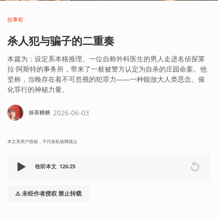
故事烩
杀人犯与骗子的二重奏
本篇为：设定系本格推理。一位自称外科医生的男人走进名侦探莱
拉·阿斯特的事务所，带来了一桩被警方认定为自杀的庄园命案。他
坚称，当晚存在着不可忽视的犯罪力——一种能放大人类恶念、催
化罪行的神秘力量。
2026-06-03
抹茶糖糖
本文系用户投稿，不代表机核网观点
收听本文
126:25
⚠️ 未经作者授权 禁止转载