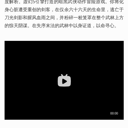
度解析。虚幻5引擎打造的暗黑武侠动作冒险游戏。你将化
身心脏遭受重创的剑客，在仅余六十六天的生命里，逃亡于
刀光剑影和腥风血雨之间，并粉碎一桩笼罩在整个武林上方
的惊天阴谋。在失序末法的武林中以身证道，以命寻心。