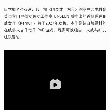
日本知名游戏设计师、前《幽灵线：东京》创意总监中村育
美自立门户创立独立工作室 UNSEEN 后推出的首款原创IP
处女作《Kemuri》将于2027年发售。本作是超自然题材的
在线多人合作动作 PvE 游戏。玩家可以独自一人或与好友
组队冒险。