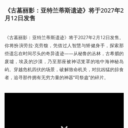
《古墓丽影：亚特兰蒂斯遗迹》将于2027年2
月12日发售
《古墓丽影：亚特兰蒂斯遗迹》将于2027年2月12日发售。
你将扮演劳拉·克劳馥，凭借过人智慧与矫健身手，探索那
些遗忘在时间尽头的奇异遗迹——从秘鲁的丛林，古希腊的
废墟，埃及的沙漠，乃至那座被神话笼罩的地中海神秘岛
屿。穿越危机四伏的场景，破解致命机关，对抗凶猛的掠食
者，追寻那件拥有无穷力量的神器“司祭盎”的碎片。