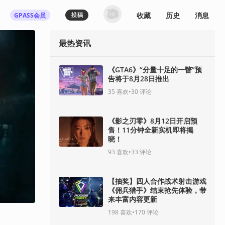
收藏
历史
消息
GPASS会员
最热资讯
《GTA6》“分量十足的一瞥”预
告将于8月28日推出
35
喜欢
•
30
评论
《影之刃零》8月12日开启预
售！11分钟全新实机即将揭
晓！
93
喜欢
•
33
评论
【抽奖】四人合作战术射击游戏
《佣兵猎手》结束抢先体验，带
来丰富内容更新
198
喜欢
•
170
评论