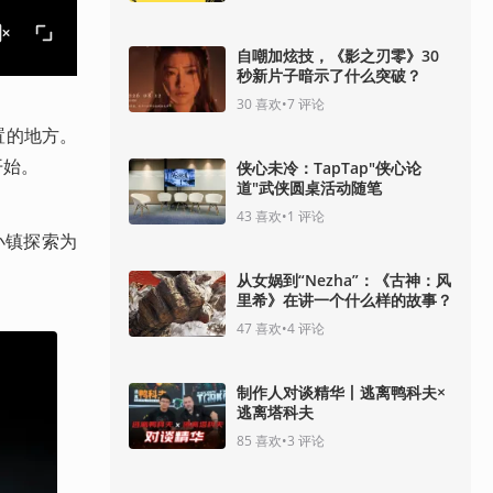
自嘲加炫技，《影之刃零》30
秒新片子暗示了什么突破？
30
喜欢
•
7
评论
弃置的地方。
开始。
侠心未冷：TapTap"侠心论
道"武侠圆桌活动随笔
43
喜欢
•
1
评论
小镇探索为
从女娲到“Nezha”：《古神：风
里希》在讲一个什么样的故事？
47
喜欢
•
4
评论
制作人对谈精华丨逃离鸭科夫×
逃离塔科夫
85
喜欢
•
3
评论