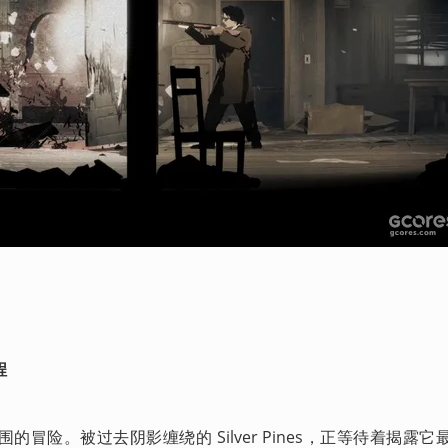
程
冒险。被过去阴影缠绕的 Silver Pines，正等待着揭露它