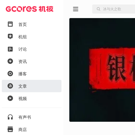
首页
机组
讨论
资讯
播客
文章
视频
有声书
商店