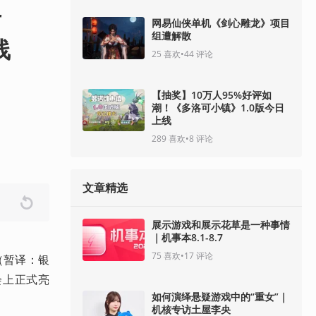
r
网易仙侠单机《剑心雕龙》项目
组遭解散
线
25
喜欢
•
44
评论
【抽奖】10万人95%好评如
潮！《多洛可小镇》1.0版今日
上线
289
喜欢
•
8
评论
文章精选
展示游戏和展示花草是一种事情
｜机事本8.1-8.7
75
喜欢
•
17
评论
》（暂译：银
展会上正式亮
如何演绎悬疑游戏中的“重女”｜
机核专访土屋李央