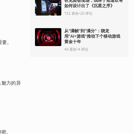
在见面会现场，我终于知道吹哥
如何设计出了《沉星之序》
152
喜欢
•
20
评论
从"满帧"到"满分"：骁龙
用"AI+游戏"推动下个移动游戏
黄金十年
重要。
44
喜欢
•
4
评论
具魅力的异
秘密。