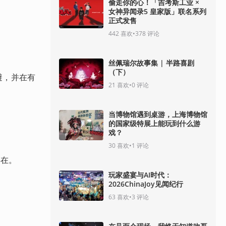
偷走你的心！「吉考斯工业 ×
女神异闻录5 皇家版」联名系列
正式发售
442
喜欢
•
378
评论
丝佩瑞尔故事集 | 半路喜剧
（下）
避，并在有
21
喜欢
•
0
评论
当博物馆遇到桌游，上海博物馆
的国家级特展上能玩到什么游
戏？
30
喜欢
•
1
评论
存在。
玩家盛宴与AI时代：
2026ChinaJoy见闻纪行
63
喜欢
•
3
评论