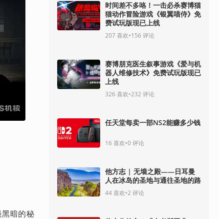
时间差不多咯！一击必杀赛博猫
猫动作冒险游戏《银翼喵侍》免
费试玩版现已上线
207
喜欢
•
156
评论
赛博朋克医生叙事游戏《爱与机
器人维修技术》免费试玩版现已
上线
326
喜欢
•
232
评论
任天堂每卖一部NS2能赚多少钱
16
喜欢
•
0
评论
他方志 | 无墙之殿——日耳曼
人在冰岛的圣地与通往圣地的路
44
喜欢
•
2
评论
最黑暗的秘