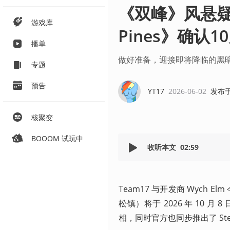
《双峰》风悬疑恐
游戏库
Pines》确认
播单
做好准备，迎接即将降临的黑
专题
预告
YT17
2026-06-02
发布
核聚变
BOOOM 试玩中
收听本文
02:59
Team17 与开发商 Wych 
松镇）将于 2026 年 10 月 
相，同时官方也同步推出了 St