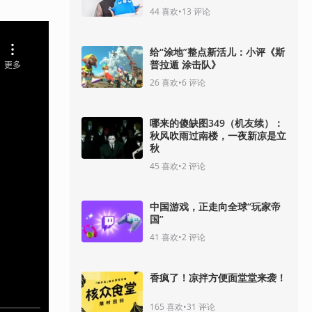
44
喜欢
•
13
评论
给“涂地”整点新活儿：小评《斯
普拉遁 涂击队》
26
喜欢
•
6
评论
哪来的傻缺图349（机友续）：
秋风吹雨过南楼，一夜新凉是立
秋
45
喜欢
•
2
评论
中国游戏，正走向全球“玩家帝
国”
41
喜欢
•
2
评论
香疯了！凉拌方便面堂堂来袭！
165
喜欢
•
31
评论