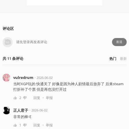
评论区
发送
共
11
条
评论
热门
最新
vulredrum
・
2026-06-02
当时XGP玩的 快通关了 好像是因为神人剧情最后放弃了 后来steam
打折补了个票 但是再也没打开过
・
2
回复
举报
正人君子
・
2026-06-02
非常的棒🤙
・
1
回复
举报