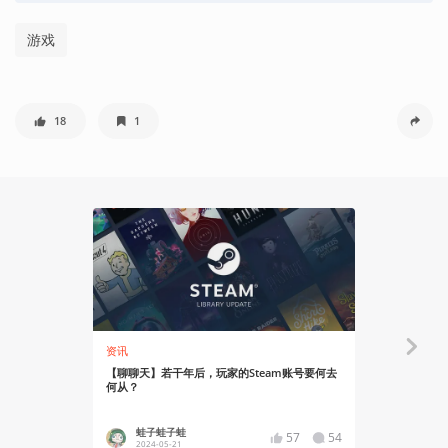
游戏
18
1
资讯
资讯
【聊聊天】若干年后，玩家的Steam账号要何去
水墨风策略战
何从？
火热进行中
蛙子蛙子蛙
YT17
57
54
2024-05-21
2024-02