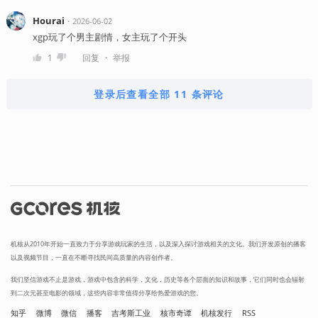
Hourai
・
2026-06-02
xgp玩了个男主剧情，女主玩了个开头
・
1
回复
举报
登录后查看全部 11 条评论
机核从2010年开始一直致力于分享游戏玩家的生活，以及深入探讨游戏相关的文化。我们开发原创的播客
以及视频节目，一直在不断寻找民间高质量的内容创作者。
我们坚信游戏不止是游戏，游戏中包含的科学，文化，历史等各个层面的知识和故事，它们同时也会辐射
到二次元甚至电影的领域，这些内容非常值得分享给热爱游戏的您。
知乎
微博
微信
播客
吉考斯工业
核市奇谭
机核发行
RSS