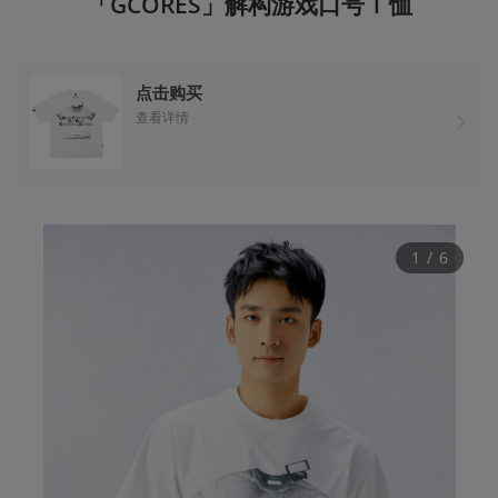
「GCORES」解构游戏口号 T 恤
点击购买
查看详情
1
 / 
6