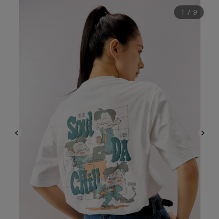
1
 / 
9