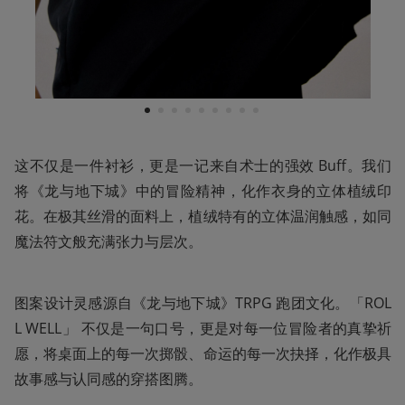
1
2
3
4
5
6
7
8
9
这不仅是一件衬衫，更是一记来自术士的强效 Buff。我们
将《龙与地下城》中的冒险精神，化作衣身的立体植绒印
花。在极其丝滑的面料上，植绒特有的立体温润触感，如同
魔法符文般充满张力与层次。
图案设计灵感源自《龙与地下城》TRPG 跑团文化。「ROL
L WELL」 不仅是一句口号，更是对每一位冒险者的真挚祈
愿，将桌面上的每一次掷骰、命运的每一次抉择，化作极具
故事感与认同感的穿搭图腾。