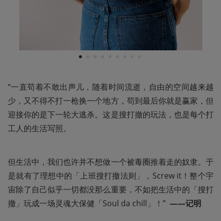
1
2
3
4
5
6
7
8
9
“一直苟着不敢出声儿，随着时间流逝，自由的空间越来越
少，又不得不打一枪换一个地方，苟到最后你就是赢家，但
迎接你的是下一轮大逃杀。这是搜打撤的玩法，也是每个打
工人的生活写照。
但生活中，我们也许并不想做一个被毒圈推着走的奴隶。于
是就有了理想中的「上班搜打撤法则」，Screw it！整个宇
宙除了自己似乎一切都没那么重要，不如把生活中的「搜打
撤」玩成一场灵魂大保健「Soul da chill」！”  
——记明