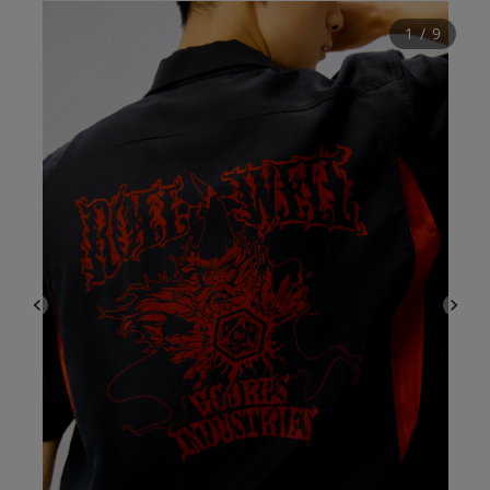
1
 / 
9