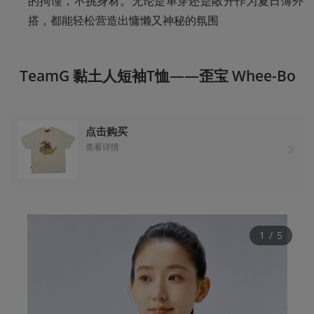
的拘谨，不挑身材。无论是单穿还是敞开作为夏日薄外
搭，都能轻松营造出慵懒又神秘的氛围
TeamG 黏土人短袖T恤——歪宝 Whee-Bo
点击购买
查看详情
1
 / 
5