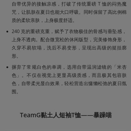
自带优异的接触凉感，打破了传统重磅 T 恤的闷热魔
咒，让肌肤在夏日也能大口呼吸。同时保留了高比例棉
质的柔软亲肤，上身极度舒适。
240 克的重磅克重，赋予了衣物极佳的骨感与垂坠感，
上身不透肉。配合微宽松的休闲版型，完美修饰身形，
久穿不易软塌，洗后不易变形，呈现出高级的挺括廓
形。
摒弃了常规白色的单调，选用自带温润滤镜的「米杏
色」。不仅在视觉上更显高级质感，而且极其包容肤
色，自带柔光显白效果，轻松营造出慵懒松弛的夏日氛
围。
TeamG黏土人短袖T恤——暴躁喵