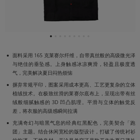
1
2
3
4
5
6
7
8
9
面料采用 165 克莱赛尔纤维，自带真丝般的高级微光泽
与绝佳的垂坠感。上身触感冰凉爽滑，轻盈且极度透
气，完美解决夏日闷热烦恼
摒弃常规平印，图案采用成本更高、工艺更复杂的立体
植绒技术。在极致丝滑的莱赛尔底布上，呈现出带有丝
绒般细腻触感的 3D 凹凸肌理。平滑与立体的触觉反
差，将衣服的高级感瞬间拉满
充满奇幻与暗黑气息的经典红黑配色，完美契合「跑
团」主题。结合休闲宽松的版型设计，打破了传统衬衫