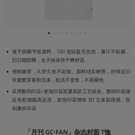
1
2
3
4
5
6
7
8
9
速干防晒平纹面料，160 克轻盈无负担，暴汗不粘腻，
烈日能防晒，全天候保持干爽舒适。
强韧耐穿，久穿久坐不起皱。面料结实耐用，经得起日
常频繁穿着和洗涤，机洗不变形，不易褪色
采用数码印花+发泡印花双重高阶工艺组合。数码印花保
证色彩细腻高还原，发泡印花增添 3D 立体肌理感，告
别廉价印花
「月刊 GC·FAN」杂志封面 T恤