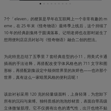
1
2
3
4
5
6
7
8
9
7个「eleven」的梗算是早年在互联网上一个非常有趣的 m
eme，在 25 年末《怪奇物语》最终季上线后，这个持续了 
10 年的经典剧集终于圆满落幕。记明老师也在那时诞生了
想用便利店店员衬衫与《怪奇物语》融合二创的想法。
为此特意总结了五季里 7 套经典造型的小11，用美式卡通
插画的手法诠释，再搭配改变字体风格色的 711 文字和图
形标，再搭配剧集设定中颠倒世界里的灰烬色——也许那个
世界，真有这么一家暗黑风格的便利店呢！
该款衬衫采用 120 克的轻量级面料，上身轻薄，为您卸下
所有的沉闷与束缚。独特质感的泡泡纱材质，表面自带高级
立体微皱肌理。它不仅拥有出色的透气性，出汗也绝不贴