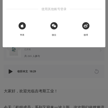
味登场
使用其他账号登录
10 款新品总有适合你的！
2026-05-08
吉考斯工业
 Sign in with Apple
苹果
微信
微博
评论+分享+点赞抽送一位获得上班「搜打撤」主题 T 恤
已开奖
共 265 人参与
收听本文
18:29
大家好，欢迎光临吉考斯工业！
今天「机组成员」系列又迎来一波上新，这次我们依然将流