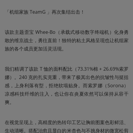
「机组家族 TeamG 」再次集结出击！
该款主题歪宝 Whee-Bo（承载式移动数字终端机）化身勇
敢的维京战士，勇往直前！独特的粘土风格呈现也让机组家
族的各个成员更加活灵活现。
我们精调了该款 T 恤的面料配比（73.31%棉 + 26.69%索罗
娜）。240 克的扎实克重，带来了极其出色的抗皱性与挺括
感，上身利落有型，拒绝软塌贴身。而索罗娜（Sorona）
凉感科技纤维的注入，也让你在炎夏依然可以保持从容干
爽。
在视觉呈现上，高精度的热转印工艺让胸前图案色彩鲜活、
生动清晰。搭配治愈且显白的米杏色与不挑身材的微宽松剪