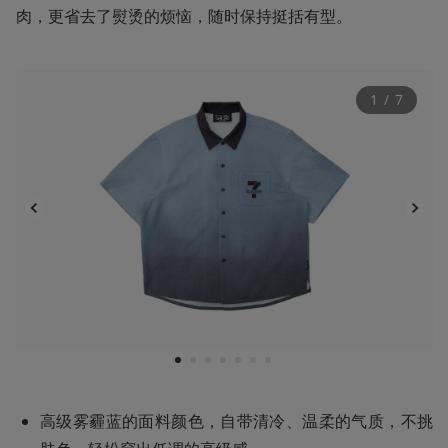
肉，更省去了熨烫的烦恼，随时保持挺括有型。
1
 / 
7
1
2
3
4
5
6
7
高级雾霾蓝的面料颜色，自带清冷、温柔的气质，不挑