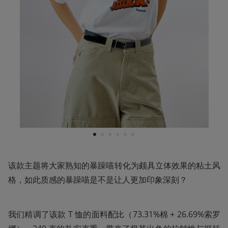
1
2
3
4
5
6
该款主题将大家熟知的暴躁喵转化为颇具立体效果的粘土风
格，如此质感的暴躁喵是不是让人更加印象深刻？
我们精调了该款 T 恤的面料配比（73.31%棉 + 26.69%索罗