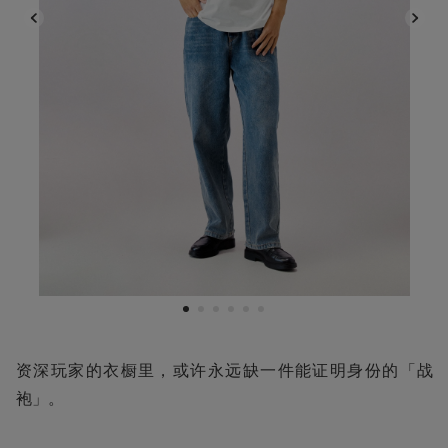
1
2
3
4
5
6
资深玩家的衣橱里，或许永远缺一件能证明身份的「战
袍」。