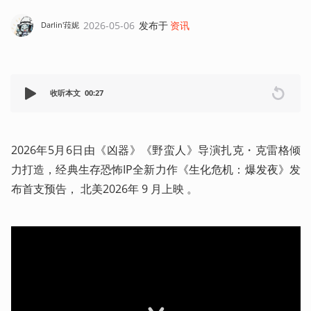
2026-05-06
发布于
资讯
Darlin'菈妮
收听本文
00:27
2026年5月6日由《凶器》《野蛮人》导演扎克・克雷格倾
力打造，经典生存恐怖IP全新力作《生化危机：爆发夜》发
布首支预告， 北美2026年 9 月上映 。