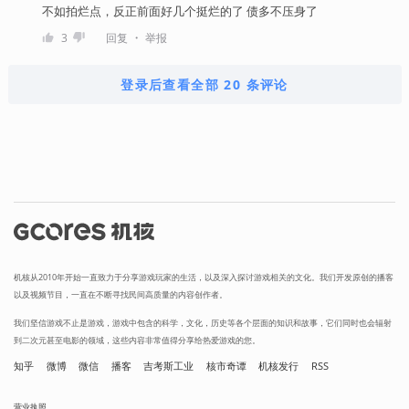
不如拍烂点，反正前面好几个挺烂的了 债多不压身了
・
3
回复
举报
登录后查看全部 20 条评论
机核从2010年开始一直致力于分享游戏玩家的生活，以及深入探讨游戏相关的文化。我们开发原创的播客
以及视频节目，一直在不断寻找民间高质量的内容创作者。
我们坚信游戏不止是游戏，游戏中包含的科学，文化，历史等各个层面的知识和故事，它们同时也会辐射
到二次元甚至电影的领域，这些内容非常值得分享给热爱游戏的您。
知乎
微博
微信
播客
吉考斯工业
核市奇谭
机核发行
RSS
营业执照