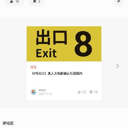
10
2
资讯
资讯
《8号出口》真人大电影确认引进国内
NBC环球
关域名
YT17
蛙子蛙
12
14
2025-11-12
2025-09
评论区