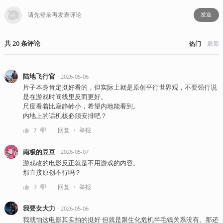
发送
共
20
条
评论
热门
最新
陆地飞行官
・
2026-05-06
片子本身肯定挺好看的，但实际上就是原创平行世界观，不要强行说
是在游戏时间线里反而更好。
尺度看着比寂静岭小，希望内地能看到。
内地上的话机核必须安排吧？
・
7
回复
举报
南极的豆豆
・
2026-05-07
游戏改的电影反正就是不用游戏的内容。
​那直接原创不行吗？
・
3
回复
举报
我要女大力
・
2026-05-06
我就怕这电影其实拍的挺好 但就是跟生化危机半毛钱关系没有。那还