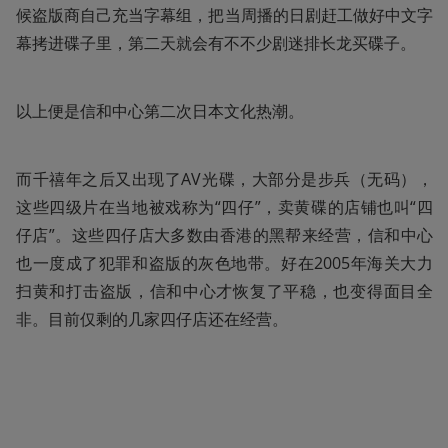
候盗版商自己充当字幕组，把当周播的日剧赶工做好中文字
幕拷进碟子里，第二天就会有不不少剧迷排长龙买碟子。
以上便是信和中心第二次日本文化热潮。
而千禧年之后又出现了AV光碟，大部分是步兵（无码），
这些四级片在当地被戏称为“四仔”，卖黄碟的店铺也叫“四
仔店”。这些四仔店大多数由香港的黑帮来经营，信和中心
也一度成了犯罪和盗版的灰色地带。好在2005年海关大力
扫黄和打击盗版，信和中心才恢复了平稳，也变得面目全
非。目前仅剩的几家四仔店还在经营。