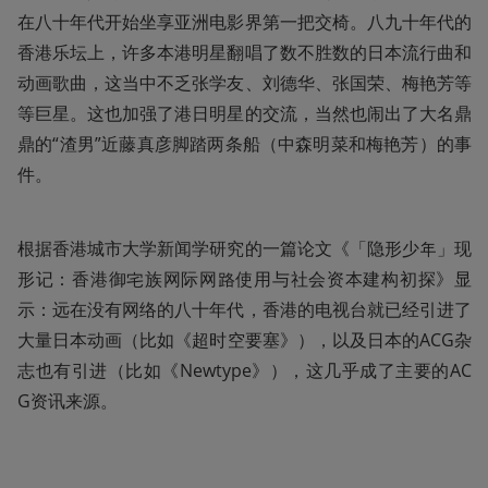
在八十年代开始坐享亚洲电影界第一把交椅。八九十年代的
香港乐坛上，许多本港明星翻唱了数不胜数的日本流行曲和
动画歌曲，这当中不乏张学友、刘德华、张国荣、梅艳芳等
等巨星。这也加强了港日明星的交流，当然也闹出了大名鼎
鼎的“渣男”近藤真彦脚踏两条船（中森明菜和梅艳芳）的事
件。
根据香港城市大学新闻学研究的一篇论文《「隐形少年」现
形记：香港御宅族网际网路使用与社会资本建构初探》显
示：远在没有网络的八十年代，香港的电视台就已经引进了
大量日本动画（比如《超时空要塞》），以及日本的ACG杂
志也有引进（比如《Newtype》），这几乎成了主要的AC
G资讯来源。