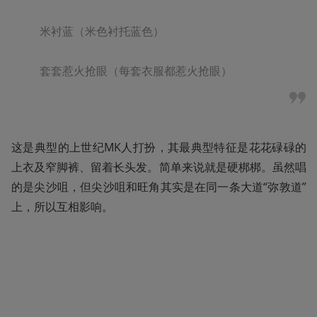
米衬蓝（米色衬托蓝色）

套套惹火抢眼（每套衣服都惹火抢眼）
这是典型的上世纪MK人打扮，其最典型特征是花花碌碌的
上衣及窄脚裤、留着长头发。简单来说就是硬梆梆。虽然唱
的是尖沙咀，但尖沙咀和旺角其实是在同一条大道“弥敦道”
上，所以互相影响。