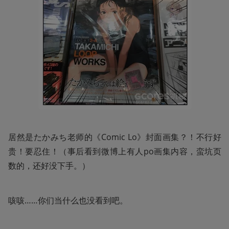
居然是たかみち老师的《Comic Lo》封面画集？！不行好
贵！要忍住！（事后看到微博上有人po画集内容，蛮坑页
数的，还好没下手。）
咳咳……你们当什么也没看到吧。