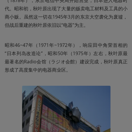
（1878年），东京电信中央局开始营业，日本进入电器时
代。昭和初，秋叶原出现了大量的贩卖电工材料及工具的小
商小贩。虽然这一切在1945年3月的东京大空袭化为废墟，
但战后重建的秋叶原依旧以“电器”为主。
昭和46~47年（1971年~1972年），响应田中角荣首相的
“日本列岛改造论”，昭和50年（1975年）左右，秋叶原最
最著名的Radio会馆（ラジオ会館）建设完成，秋叶原真正
形成了高度集中的电器商业区。