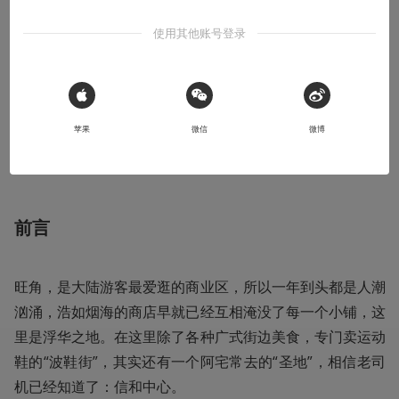
使用其他账号登录
收听本文
19:00
导语：所谓标志性的浮华之地，就是到了这个城市就必然要
 Sign in with Apple
苹果
微信
微博
前去朝圣的地方。香港有信和中心，正如东京有秋叶原，这
些地方对于御宅而言，是宛如极致宝地般的存在。
前言
旺角，是大陆游客最爱逛的商业区，所以一年到头都是人潮
汹涌，浩如烟海的商店早就已经互相淹没了每一个小铺，这
里是浮华之地。在这里除了各种广式街边美食，专门卖运动
鞋的“波鞋街”，其实还有一个阿宅常去的“圣地”，相信老司
机已经知道了：信和中心。