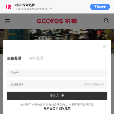
机核-探索热爱
下载APP
下载 机核App 浏览更多精彩内容
短信登录
密码登录
安利大帝
浮华与沉淀：港式“秋叶原”的番外地
一座信和中心，堪称日本ACG文化在亚洲的兴盛标志地
获取短信验证码
登录 / 注册
2016-11-13
塔塔君Minkun
未登录手机号验证后将自动注册登录， 注册即表明你已同意
用户协议
和
隐私政策
本文系用户投稿，不代表机核网观点