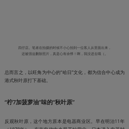
四仔店。笔者在拍摄的时候不小心拍到一位客人从里面出来，
还被强迫删除照片，真是心有余悸！啊，我没进去哦（。
总而言之，以旺角为中心的“哈日”文化，都为信合中心成为
港式秋叶原打下基础。
“柠7加菠萝油”味的“秋叶原”
反观秋叶原，这个地方原本是电器商业区。早在明治11年