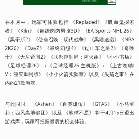
在本月中，玩家可体验包括 《Replaced》《吸血鬼探索
者》《Kiln》《超级肉肉男孩3D》《EA Sports NHL 26》
《黑帝斯2》《使命召唤：现代战争》《黑猫速递》《NBA 
2K26》《DayZ》《最终幻想4》《过山车之星2》《奇唤
士》《无尽帝国2》《联邦控制局：防火组》《小小书店》
《足球经理26》（《足球经理26 主机版》）《上古卷轴I
V：湮灭重制版》《小小火箭实验室》以及《失茄之事》在
内的21款游戏。
与此同时， 《Ashen》《百英雄传》 《GTA5》 《小马宝
莉：西风高地谜团》 以及 《地球不屈》 将于4月15日退出
游戏库，玩家可把握最后的机会体验。