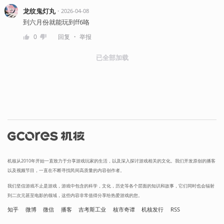
龙纹鬼灯丸
・
2026-04-08
到六月份就能玩到ff6咯
・
0
回复
举报
已全部加载
机核从2010年开始一直致力于分享游戏玩家的生活，以及深入探讨游戏相关的文化。我们开发原创的播客
以及视频节目，一直在不断寻找民间高质量的内容创作者。
我们坚信游戏不止是游戏，游戏中包含的科学，文化，历史等各个层面的知识和故事，它们同时也会辐射
到二次元甚至电影的领域，这些内容非常值得分享给热爱游戏的您。
知乎
微博
微信
播客
吉考斯工业
核市奇谭
机核发行
RSS