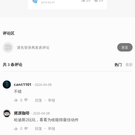
20
29
2019-02-07
2019-01
评论区
发送
共
3
条
评论
热门
最新
cant1101
・
2026-04-08
不错
・
0
回复
举报
摇滚咖啡
・
2026-04-08
哈迪斯2玩玩，看看为啥能得最佳动作
・
0
回复
举报