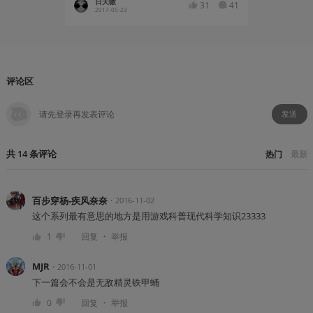
日天嗷
OwenN
31
41
2017-05-23
2020-06
评论区
发送
共
14
条
评论
热门
最新
百步穿杨-疾风奈奈
・
2016-11-02
这个系列最有意思的地方是用游戏科普现代科学知识23333
・
1
回复
举报
MJR
・
2016-11-01
下一篇会不会是无敌精灵铁甲蛹
・
0
回复
举报