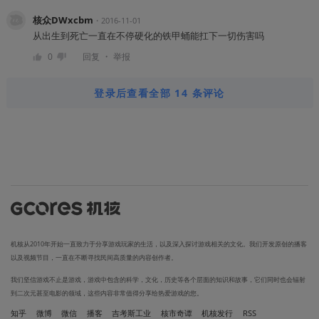
核众DWxcbm
・
2016-11-01
从出生到死亡一直在不停硬化的铁甲蛹能扛下一切伤害吗
・
0
回复
举报
登录后查看全部 14 条评论
机核从2010年开始一直致力于分享游戏玩家的生活，以及深入探讨游戏相关的文化。我们开发原创的播客
以及视频节目，一直在不断寻找民间高质量的内容创作者。
我们坚信游戏不止是游戏，游戏中包含的科学，文化，历史等各个层面的知识和故事，它们同时也会辐射
到二次元甚至电影的领域，这些内容非常值得分享给热爱游戏的您。
知乎
微博
微信
播客
吉考斯工业
核市奇谭
机核发行
RSS