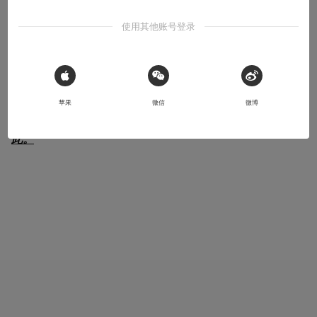
导语：在《宝可梦》的游戏系列中，提起“鲤鱼王”，可以说
使用其他账号登录
是无人不知，无人不晓。对鲤鱼王感兴趣的朋友可能都会有
过这样的疑问，“鲤鱼王这么弱，为什么能在宝可梦的世界
里一直生存，不但没有灭绝，还大量繁殖呢？”空想科学研
 Sign in with Apple
究所研究主任、《空想科学读本》的作者，柳田理科雄针对
苹果
微信
微博
对这些问题做出了他的解答，本文有所删改，
原文链接请戳
此。