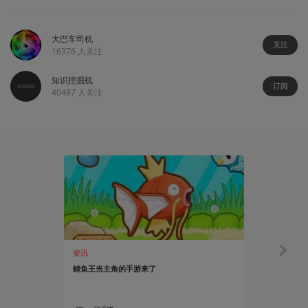
大巴车司机
关注
16376
人关注
知识挖掘机
订阅
40487
人关注
资讯
知识挖掘机
鲤鱼王当主角的手游来了
浅谈海鲜二