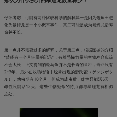
那么为什么强力的暴鲤龙数量稀少？
仔细考虑，可能有两种比较科学的解释其一是因为鲤鱼王进
化为暴鲤龙是一个小概率事件，其二可能是成为暴鲤龙后寿
命并不长。
第一点并不需要过多的解释，关于第二点，根据图鉴的介绍
“曾经有一个月狂暴的记录”，有着恐怖力量的生物寿命应该
不会太长，上文提到的斑马鱼并不是长寿的鱼种，寿命只有
2~3年。另外在牧场物语中经常出现的源氏萤（ゲンジボタ
ル），幼虫期有10个月，但成为成虫后，雄性只能活6天，
雌性只能活12天。这些生物短命的特点都与暴鲤龙有相似
之处。