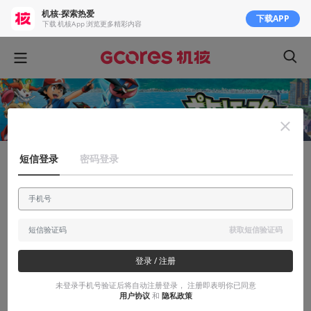
机核-探索热爱
下载APP
下载 机核App 浏览更多精彩内容
短信登录
密码登录
知识挖掘机
最凶残的宝可梦——鲤鱼王？
走近科学，走近这只号称宝可梦世界中最弱宝可梦。
获取短信验证码
2016-11-01
大巴车司机
登录 / 注册
未登录手机号验证后将自动注册登录， 注册即表明你已同意
用户协议
和
隐私政策