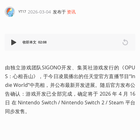
2026-03-04
发布于
资讯
YT17
收听本文
02:08
由独立游戏团队SIGONO开发、集英社游戏发行的《OPU
S：心相吾山》，于今日凌晨播出的任天堂官方直播节目“In
die World”中亮相，并公布最新开发进展。随后官方发布公
告确认：游戏开发已全部完成，确定将于 2026 年 4 月 16 
日 在 Nintendo Switch / Nintendo Switch 2 / Steam 平台
同步发售。