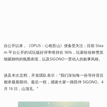
自公开以来，《OPUS：心相吾山》便备受关注；目前 Stea
m 平台公开的试玩版好评率维持在 96%，玩家纷纷称赞其
细腻独特的氛围表现，以及SIGONO一贯动人的叙事风格。
谈及本次定档，开发团队表示：“我们深知每一份等待背后
都承载着期待。最后一程，感谢大家一路陪伴 SIGONO。4 
月 16 日，山顶见。”