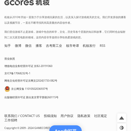
机核从2010年开始一直致力于分享游戏玩家的生活，以及深入探讨游戏相关的文化。我们开发原创的播客
以及视频节目，一直在不断寻找民间高质量的内容创作者。
我们坚信游戏不止是游戏，游戏中包含的科学，文化，历史等各个层面的知识和故事，它们同时也会辐射
到二次元甚至电影的领域，这些内容非常值得分享给热爱游戏的您。
知乎
微博
微信
播客
吉考斯工业
核市奇谭
机核发行
RSS
营业执照
增值电信业务经营许可证 京B2-20191060
京ICP备17068232号-1
网络文化经营许可证京网文[2024]1733-082号
京公网安备 11010502036937号
出版物经营许可证 新出发京零字第朝260115号
联系我们 / CONTACT US
投稿须知
用户协议
隐私政策
社区规定
工作招聘
Copyright © 2009 - 2024 GAMECORES. All Rights Reserved
App内打开