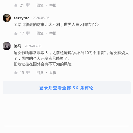
・
21
回复
举报
terrymc
・
2026-03-03
团结引擎做的这事儿太不利于世界人民大团结了☹️
・
17
回复
举报
骆马
・
2026-03-03
这次影响非常非常大，之前还能说“卖不到10刀不用管”，这次麻烦大
了，国内的个人开发者只能换了。
把地址挂在国外会有不可知的风险
・
15
回复
举报
登录后查看全部 56 条评论