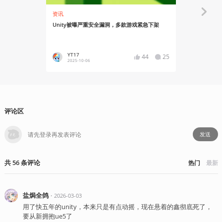
资讯
资讯
Unity被曝严重安全漏洞，多款游戏紧急下架
Unity 6将
发者大会消
YT17
YT17
44
25
2025-10-06
2024-09
评论区
发送
共
56
条
评论
热门
最新
盐焗全鸽
・
2026-03-03
用了快五年的unity，本来只是有点动摇，现在悬着的鑫彻底死了，
要从新拥抱ue5了