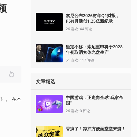
领
索尼公布2026财年Q1财报，
PSN月活创1.25亿新纪录
26
喜欢
•
44
评论
坚定不移：索尼重申将于2028
年初取消实体光盘生产
51
喜欢
•
117
评论
文章精选
中国游戏，正走向全球“玩家帝
D》。 在本
国”
26
喜欢
•
0
评论
香疯了！凉拌方便面堂堂来袭！