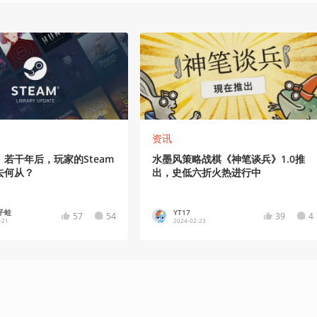
资讯
若干年后，玩家的Steam
水墨风策略战棋《神笔谈兵》1.0推
去何从？
出，史低六折火热进行中
子蛙
YT17
57
54
39
4
-21
2024-02-23