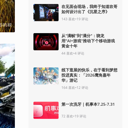
在见面会现场，我终于知道吹哥
如何设计出了《沉星之序》
143
喜欢
•
19
评论
从"满帧"到"满分"：骁龙
用"AI+游戏"推动下个移动游戏
黄金十年
44
喜欢
•
4
评论
线下逛展的快乐，在于看到梦想
投进真实：「2026鹰角嘉年
华」游记
164
喜欢
•
12
评论
第一次洗牙｜机事本7.25-7.31
72
喜欢
•
19
评论