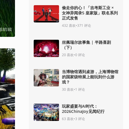
偷走你的心！「吉考斯工业 ×
女神异闻录5 皇家版」联名系列
正式发售
432
喜欢
•
371
评论
丝佩瑞尔故事集 | 半路喜剧
（下）
20
喜欢
•
0
评论
当博物馆遇到桌游，上海博物馆
的国家级特展上能玩到什么游
戏？
30
喜欢
•
1
评论
玩家盛宴与AI时代：
2026ChinaJoy见闻纪行
63
喜欢
•
3
评论