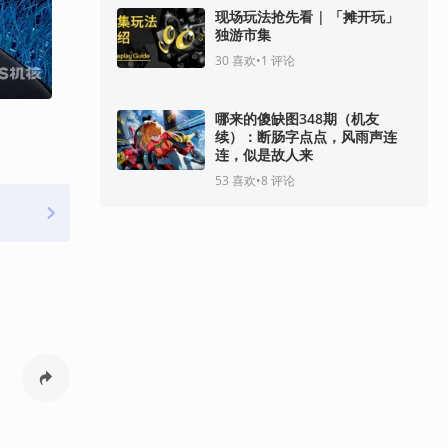
现场玩法抢先看 | 「摊开玩」
独游市集
30
喜欢
•
1
评论
哪来的傻缺图348期（机友
续）：断肠字点点，风雨声连
连，似是故人来
53
喜欢
•
8
评论