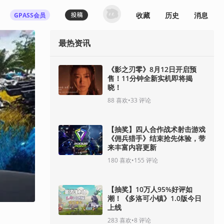
收藏
历史
消息
GPASS会员
最热资讯
《影之刃零》8月12日开启预
售！11分钟全新实机即将揭
晓！
88
喜欢
•
33
评论
【抽奖】四人合作战术射击游戏
《佣兵猎手》结束抢先体验，带
来丰富内容更新
180
喜欢
•
155
评论
【抽奖】10万人95%好评如
潮！《多洛可小镇》1.0版今日
上线
283
喜欢
•
8
评论