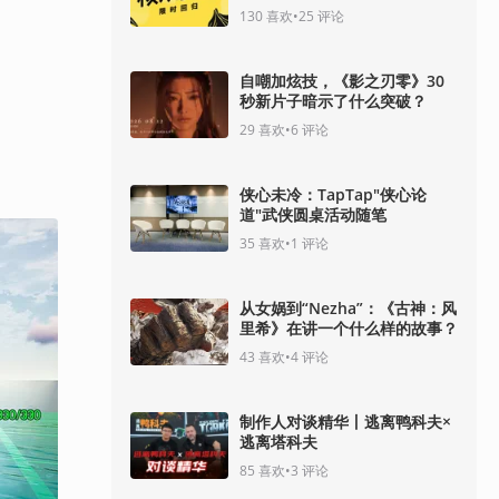
130
喜欢
•
25
评论
自嘲加炫技，《影之刃零》30
秒新片子暗示了什么突破？
29
喜欢
•
6
评论
侠心未冷：TapTap"侠心论
道"武侠圆桌活动随笔
35
喜欢
•
1
评论
从女娲到“Nezha”：《古神：风
里希》在讲一个什么样的故事？
43
喜欢
•
4
评论
制作人对谈精华丨逃离鸭科夫×
逃离塔科夫
85
喜欢
•
3
评论