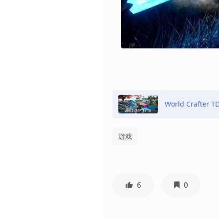
World Crafter T
游戏
6
0