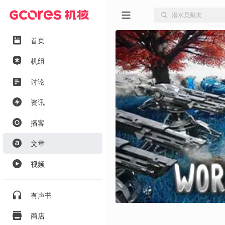
首页
机组
讨论
资讯
播客
文章
视频
有声书
商店