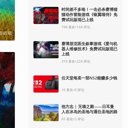
时间差不多咯！一击必杀赛博猫
猫动作冒险游戏《银翼喵侍》免
费试玩版现已上线
194
喜欢
•
144
评论
赛博朋克医生叙事游戏《爱与机
器人维修技术》免费试玩版现已
上线
318
喜欢
•
224
评论
任天堂每卖一部NS2能赚多少钱
16
喜欢
•
0
评论
他方志 | 无墙之殿——日耳曼
人在冰岛的圣地与通往圣地的路
43
喜欢
•
2
评论