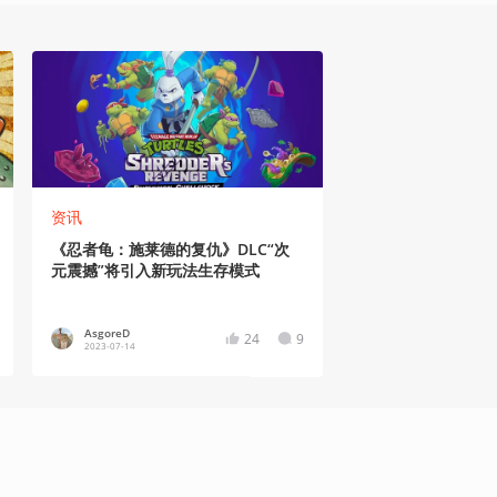
资讯
《忍者龟：施莱德的复仇》DLC“次
元震撼”将引入新玩法生存模式
AsgoreD
24
9
2023-07-14