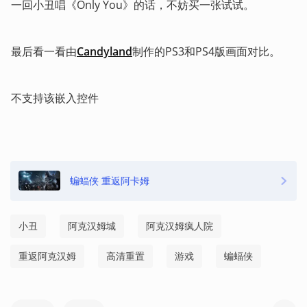
一回小丑唱《Only You》的话，不妨买一张试试。
最后看一看由
Candyland
制作的PS3和PS4版画面对比。
不支持该嵌入控件
蝙蝠侠 重返阿卡姆
小丑
阿克汉姆城
阿克汉姆疯人院
重返阿克汉姆
高清重置
游戏
蝙蝠侠