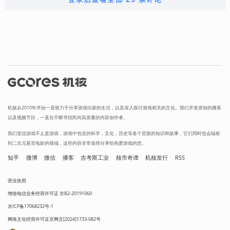
机核从2010年开始一直致力于分享游戏玩家的生活，以及深入探讨游戏相关的文化。我们开发原创的播客
以及视频节目，一直在不断寻找民间高质量的内容创作者。
我们坚信游戏不止是游戏，游戏中包含的科学，文化，历史等各个层面的知识和故事，它们同时也会辐射
到二次元甚至电影的领域，这些内容非常值得分享给热爱游戏的您。
知乎
微博
微信
播客
吉考斯工业
核市奇谭
机核发行
RSS
营业执照
增值电信业务经营许可证 京B2-20191060
京ICP备17068232号-1
网络文化经营许可证京网文[2024]1733-082号