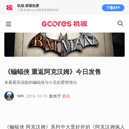
机核-探索热爱
下载APP
下载 机核App 浏览更多精彩内容
《蝙蝠侠 重返阿克汉姆》今日发售
来看看高清版的蝙蝠侠与小丑的爱恨情仇
2016-10-19
发布于
资讯
NJBK
《蝙蝠侠 阿克汉姆》系列中大受好评的《阿克汉姆疯人