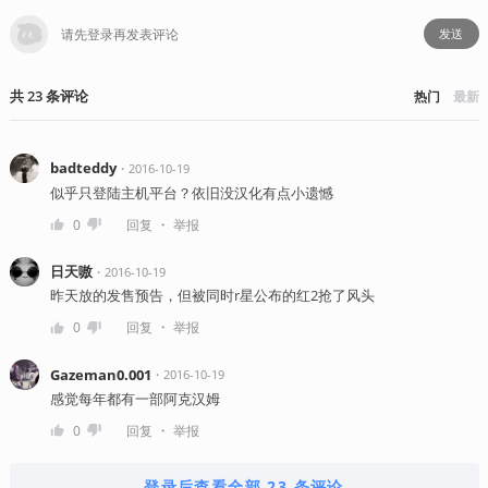
发送
共
23
条
评论
热门
最新
badteddy
・
2016-10-19
似乎只登陆主机平台？依旧没汉化有点小遗憾
・
0
回复
举报
日天嗷
・
2016-10-19
昨天放的发售预告，但被同时r星公布的红2抢了风头
・
0
回复
举报
Gazeman0.001
・
2016-10-19
感觉每年都有一部阿克汉姆
・
0
回复
举报
登录后查看全部 23 条评论