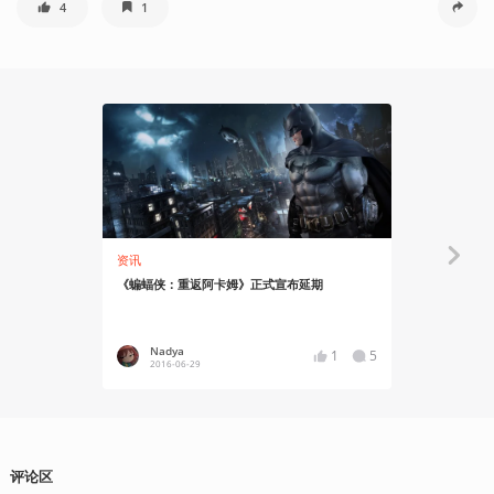
4
1
资讯
资讯
《蝙蝠侠：重返阿卡姆》正式宣布延期
《蝙蝠侠：
Nadya
Nadya
1
5
2016-06-29
2016-09
评论区