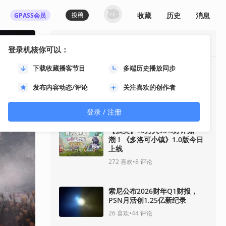
收藏
历史
消息
GPASS会员
最热资讯
登录机核你可以：
下载收藏播客节目
多端历史播放同步
【抽奖】四人合作战术射击游戏
《佣兵猎手》结束抢先体验，带
发布内容动态/评论
关注喜欢的创作者
来丰富内容更新
128
喜欢
•
107
评论
登录 / 注册
【抽奖】10万人95%好评如
潮！《多洛可小镇》1.0版今日
上线
272
喜欢
•
8
评论
索尼公布2026财年Q1财报，
PSN月活创1.25亿新纪录
26
喜欢
•
44
评论