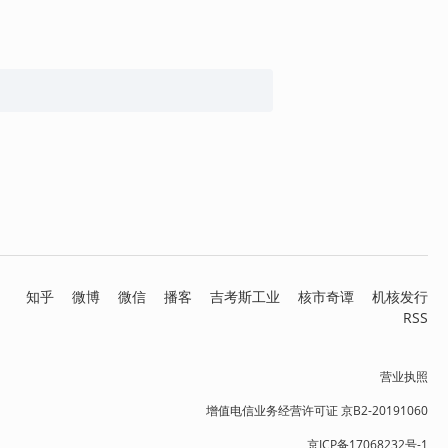
知乎
微博
微信
播客
吉考斯工业
核市奇谭
机核发行
RSS
营业执照
增值电信业务经营许可证 京B2-20191060
京ICP备17068232号-1