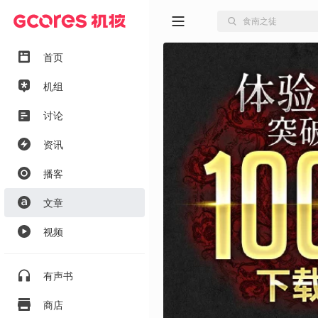
首页
机组
讨论
资讯
播客
文章
视频
有声书
商店