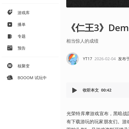
游戏库
《仁王3》De
播单
专题
相当惊人的成绩
预告
YT17
2026-02-04
发布
核聚变
BOOOM 试玩中
收听本文
00:42
光荣特库摩游戏宣布，黑暗战国
有下载游玩的玩家朋友们。游戏