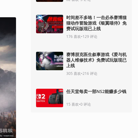
时间差不多咯！一击必杀赛博猫
猫动作冒险游戏《银翼喵侍》免
费试玩版现已上线
176
喜欢
•
129
评论
赛博朋克医生叙事游戏《爱与机
器人维修技术》免费试玩版现已
上线
305
喜欢
•
216
评论
任天堂每卖一部NS2能赚多少钱
15
喜欢
•
0
评论