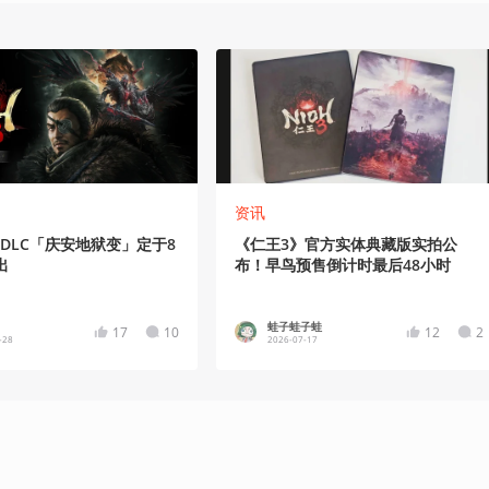
资讯
DLC「庆安地狱变」定于8
《仁王3》官方实体典藏版实拍公
出
布！早鸟预售倒计时最后48小时
蛙子蛙子蛙
17
10
12
2
-28
2026-07-17