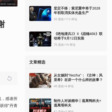
坚定不移：索尼重申将于2028
年初取消实体光盘生产
50
喜欢
•
113
评论
谢
《绝地潜兵2》X《战锤40k》联
动将于8月12日实装
76
喜欢
•
14
评论
文章精选
从女娲到“Nezha”：《古神：风
里希》在讲一个什么样的故事？
40
喜欢
•
4
评论
载，感谢所
制作人对谈精华丨逃离鸭科夫×
逃离塔科夫
获得“丹青
82
喜欢
•
3
评论