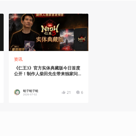
资讯
《仁王3》官方实体典藏版今日首度
公开！制作人柴田先生带来独家问
候！
蛙子蛙子蛙
21
6
2026-07-02