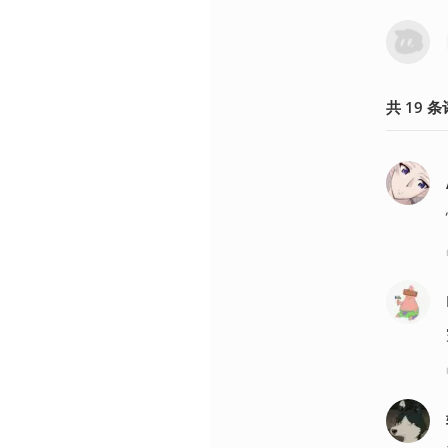
共
19
条