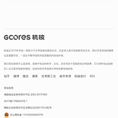
机核从2010年开始一直致力于分享游戏玩家的生活，以及深入探讨游戏相关的文化。我们开发原创的播客
以及视频节目，一直在不断寻找民间高质量的内容创作者。
我们坚信游戏不止是游戏，游戏中包含的科学，文化，历史等各个层面的知识和故事，它们同时也会辐射
到二次元甚至电影的领域，这些内容非常值得分享给热爱游戏的您。
知乎
微博
微信
播客
吉考斯工业
核市奇谭
机核发行
RSS
营业执照
增值电信业务经营许可证 京B2-20191060
京ICP备17068232号-1
网络文化经营许可证京网文[2024]1733-082号
京公网安备 11010502036937号