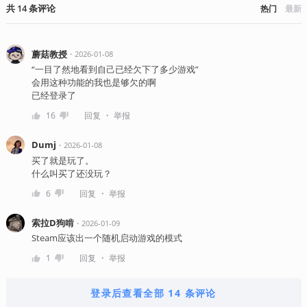
共
14
条
评论
热门
最新
蘑菇教授
・
2026-01-08
“一目了然地看到自己已经欠下了多少游戏”
会用这种功能的我也是够欠的啊
已经登录了
・
16
回复
举报
Dumj
・
2026-01-08
买了就是玩了。
什么叫买了还没玩？
・
6
回复
举报
索拉D狗啃
・
2026-01-09
Steam应该出一个随机启动游戏的模式
・
1
回复
举报
登录后查看全部 14 条评论