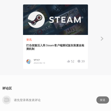
资讯
资讯
打击假激活入库:Steam客户端测试版实装篡改检
【聊聊天】若
测机制
何从？
YT17
蛙子蛙
52
39
2024-06-13
2024-05
评论区
发送