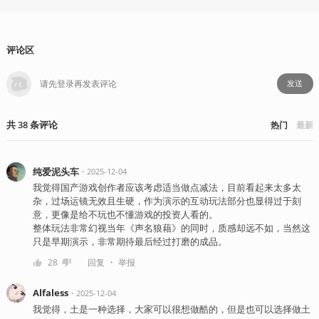
评论区
发送
共
38
条
评论
热门
最新
纯爱泥头车
・
2025-12-04
我觉得国产游戏创作者应该考虑适当做点减法，目前看起来太多太
杂，过场运镜无效且生硬，作为演示的互动玩法部分也显得过于刻
意，更像是给不玩也不懂游戏的投资人看的。
整体玩法非常幻视当年《声名狼藉》的同时，质感却远不如，当然这
只是早期演示，非常期待最后经过打磨的成品。
・
28
回复
举报
Alfaless
・
2025-12-04
我觉得，土是一种选择，大家可以很想做酷的，但是也可以选择做土