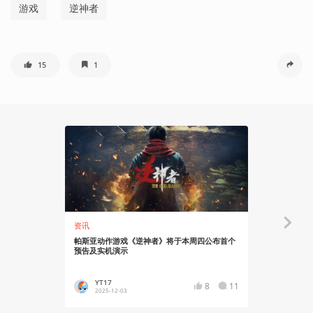
游戏
逆神者
15
1
资讯
资讯
帕斯亚动作游戏《逆神者》将于本周四公布首个
Steam喜
预告及实机演示
YT17
YT17
8
11
2025-12-03
34 分钟