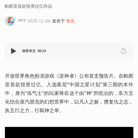
帕斯亚首款投资过亿作品
2025-12-04
发布于
资讯
YT17
收听本文
00:23
开放世界角色扮演游戏《逆神者》公布首支预告片。在帕斯
亚首款投资过亿、入选索尼“中国之星计划”第三期的本作
中，身为“练气士”的玩家将在这个由“神”所统治的，东方文
化结合蒸汽朋克的幻想世界中，以凡人之躯，携复仇之志，
执五行之力，行弑神之举。 