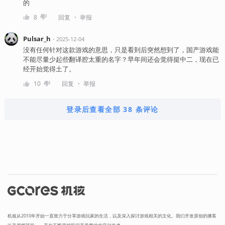
的
・
8
回复
举报
Pulsar_h
・
2025-12-04
没有任何针对这款游戏的意思，只是看到后突然想到了，国产游戏能
不能尽量少起些翻译腔太重的名字？早年间还会觉得挺中二，现在已
经开始觉得土了。
・
10
回复
举报
登录后查看全部 38 条评论
机核从2010年开始一直致力于分享游戏玩家的生活，以及深入探讨游戏相关的文化。我们开发原创的播客