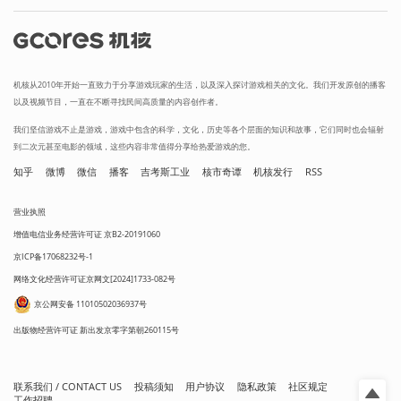
机核从2010年开始一直致力于分享游戏玩家的生活，以及深入探讨游戏相关的文化。我们开发原创的播客
以及视频节目，一直在不断寻找民间高质量的内容创作者。
我们坚信游戏不止是游戏，游戏中包含的科学，文化，历史等各个层面的知识和故事，它们同时也会辐射
到二次元甚至电影的领域，这些内容非常值得分享给热爱游戏的您。
知乎
微博
微信
播客
吉考斯工业
核市奇谭
机核发行
RSS
营业执照
增值电信业务经营许可证 京B2-20191060
京ICP备17068232号-1
网络文化经营许可证京网文[2024]1733-082号
京公网安备 11010502036937号
出版物经营许可证 新出发京零字第朝260115号
联系我们 / CONTACT US
投稿须知
用户协议
隐私政策
社区规定
工作招聘