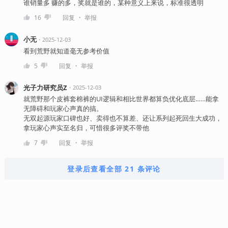
谁销量多 赚的多，奖就是谁的，某种意义上来说，标准很透明
・
16
回复
举报
小无
・
2025-12-03
看到荒野就知道毫无参考价值
・
5
回复
举报
光子力研究员Z
・
2025-12-03
就荒野那个皮裤套棉裤的UI逻辑和相比世界都算负优化底层……能拿
无障碍和玩家心声真的搞。
无双起源玩家口碑也好、卖得也不算差、还让系列起死回生大成功，
拿玩家心声实至名归，可惜很多评奖不带他
・
7
回复
举报
登录后查看全部 21 条评论