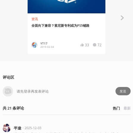
资讯
资讯
全面向下兼容？索尼新专利或为PS5铺路
索尼将韩国P
YT17
chenzj
33
72
2019-02-04
2018-12
评论区
发送
共
21
条
评论
热门
最新
半途
・
2025-12-03