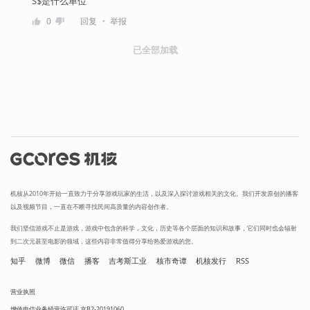
S$是什么单位
・
0
回复
举报
已全部加载
机核从2010年开始一直致力于分享游戏玩家的生活，以及深入探讨游戏相关的文化。我们开发原创的播客
以及视频节目，一直在不断寻找民间高质量的内容创作者。
我们坚信游戏不止是游戏，游戏中包含的科学，文化，历史等各个层面的知识和故事，它们同时也会辐射
到二次元甚至电影的领域，这些内容非常值得分享给热爱游戏的您。
知乎
微博
微信
播客
吉考斯工业
核市奇谭
机核发行
RSS
营业执照
增值电信业务经营许可证 京B2-20191060