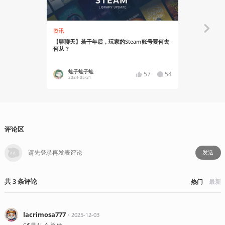
资讯
资讯
【聊聊天】若干年后，玩家的Steam账号要何去
水墨风策略战
何从？
火热进行中
蛙子蛙子蛙
YT17
57
54
2024-05-21
2024-02
评论区
发送
共
3
条
评论
热门
最新
lacrimosa777
・
2025-12-03