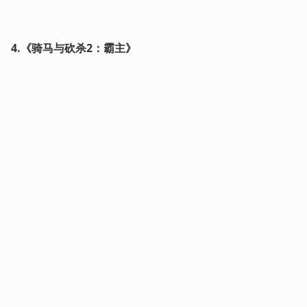
4.《骑马与砍杀2：霸主》