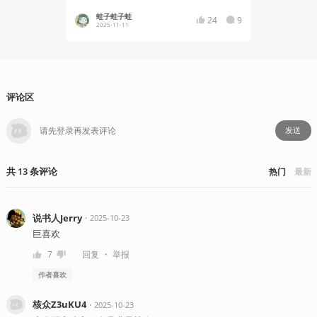
蛙子蛙子蛙
四十
24
9
2025-11-11
2025
评论区
发送
共
13
条
评论
热门
最新
说书人Jerry
・
2025-10-23
巨喜欢
・
7
回复
举报
作者
喜欢
核众Z3uKU4
・
2025-10-23