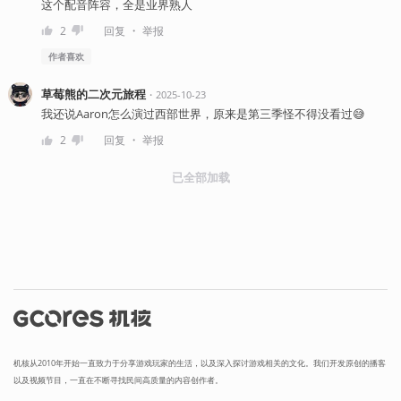
这个配音阵容，全是业界熟人
・
2
回复
举报
作者
喜欢
草莓熊的二次元旅程
・
2025-10-23
我还说Aaron怎么演过西部世界，原来是第三季怪不得没看过😅
・
2
回复
举报
已全部加载
机核从2010年开始一直致力于分享游戏玩家的生活，以及深入探讨游戏相关的文化。我们开发原创的播客
以及视频节目，一直在不断寻找民间高质量的内容创作者。