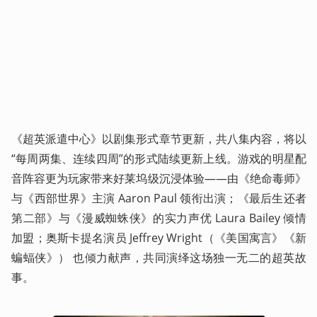
《超英派遣中心》以剧集形式章节更新，共八集内容，将以
“每周两集、连续四周”的形式陆续更新上线。游戏的明星配
音阵容更为玩家带来好莱坞级沉浸体验——由《绝命毒师》
与《西部世界》主演 Aaron Paul 领衔出演；《最后生还者 
第二部》与《漫威蜘蛛侠》的实力声优 Laura Bailey 倾情
加盟；奥斯卡提名演员 Jeffrey Wright（《美国寓言》《新
蝙蝠侠》） 也倾力献声，共同演绎这场独一无二的超英故
事。