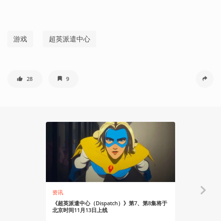
游戏
超英派遣中心
28
9
资讯
机核实况
《超英派遣中心（Dispatch）》第7、第8集将于
当超英也会
北京时间11月13日上线