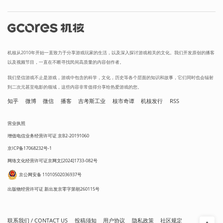
机核从2010年开始一直致力于分享游戏玩家的生活，以及深入探讨游戏相关的文化。我们开发原创的播客
以及视频节目，一直在不断寻找民间高质量的内容创作者。
我们坚信游戏不止是游戏，游戏中包含的科学，文化，历史等各个层面的知识和故事，它们同时也会辐射
到二次元甚至电影的领域，这些内容非常值得分享给热爱游戏的您。
知乎
微博
微信
播客
吉考斯工业
核市奇谭
机核发行
RSS
营业执照
增值电信业务经营许可证 京B2-20191060
京ICP备17068232号-1
网络文化经营许可证京网文[2024]1733-082号
京公网安备 11010502036937号
出版物经营许可证 新出发京零字第朝260115号
联系我们 / CONTACT US
投稿须知
用户协议
隐私政策
社区规定