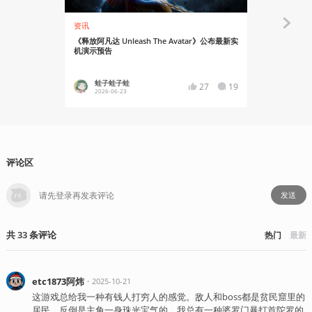
资讯
资讯
《释放阿凡达 Unleash The Avatar》公布最新实
印度奇幻游戏《U
机演示预告
达）》官方
蛙子蛙子蛙
蛙子蛙
27
19
2026-06-23
2025-11
评论区
发送
共
33
条
评论
热门
最新
etc1873阿炜
・
2025-10-21
这游戏总给我一种有钱人打穷人的感觉。敌人和boss都是贫民窟里的
居民，反倒是主角一身珠光宝气的。我总有一种婆罗门暴打首陀罗的