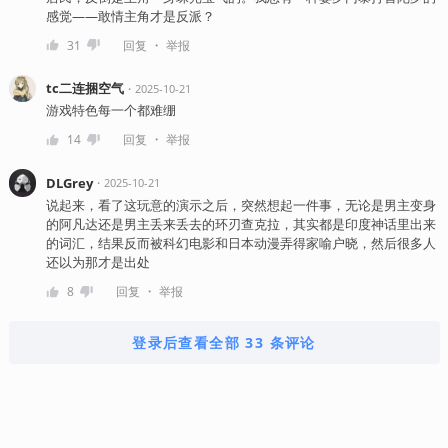
感觉——敢情主角才是反派？
・
31
回复
举报
tc二连捆空气
・
2025-10-21
游戏特色每一个都难绷
・
14
回复
举报
DLGrey
・
2025-10-21
说起来，看了这玩意的演示之后，突然想起一件事，无论是男主变身
的阿凡达还是男主丢来丢去的环刃查克拉，其实都是印度神话里出来
的词汇，结果反而被科幻电影和日本动漫弄得家喻户晓，然后很多人
还以为那才是出处
・
8
回复
举报
登录后查看全部 33 条评论