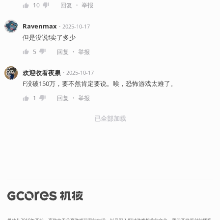
・
10
回复
举报
Ravenmax
・
2025-10-17
但是没说f卖了多少
・
5
回复
举报
欢迎收看夜泉
・
2025-10-17
F没破150万，要不然肯定要说。唉，恐怖游戏太难了。
・
1
回复
举报
已全部加载