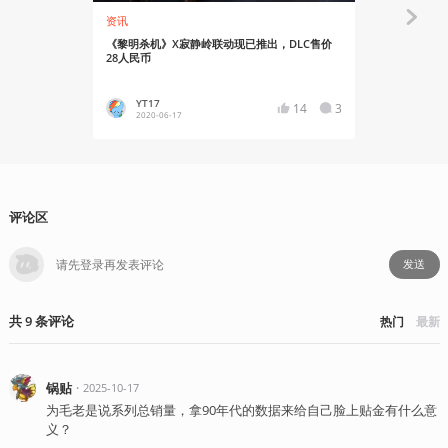
资讯
资讯
《黎明杀机》X寂静岭联动现已推出，DLC售价
是三角头！
28人民币
开
YT17
势不可
14
3
2020-06-17
2020-05
评论区
发送
共
9
条
评论
热门
最新
锅贴
・
2025-10-17
为毛老是说系列总销量，拿90年代的数据来给自己脸上贴金有什么意
义？