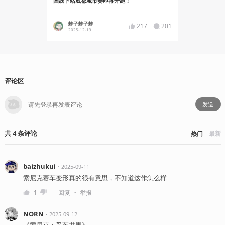
国线下站成都城市赛即将开跑！
幕，两天狂
蛙子蛙子蛙
蛙子蛙
217
201
2025-12-19
2025-12
评论区
发送
共
4
条
评论
热门
最新
baizhukui
・
2025-09-11
索尼克赛车变形真的很有意思，不知道这作怎么样
・
1
回复
举报
NORN
・
2025-09-12