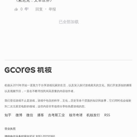
《索尼克：叉车世界》
・
0
回复
举报
已全部加载
机核从2010年开始一直致力于分享游戏玩家的生活，以及深入探讨游戏相关的文化。我们开发原创的播客
以及视频节目，一直在不断寻找民间高质量的内容创作者。
我们坚信游戏不止是游戏，游戏中包含的科学，文化，历史等各个层面的知识和故事，它们同时也会辐射
到二次元甚至电影的领域，这些内容非常值得分享给热爱游戏的您。
知乎
微博
微信
播客
吉考斯工业
核市奇谭
机核发行
RSS
营业执照
增值电信业务经营许可证 京B2-20191060