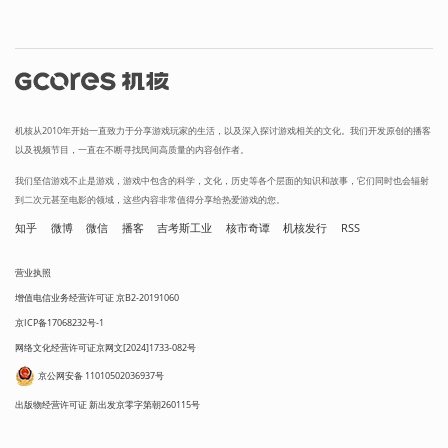
机核从2010年开始一直致力于分享游戏玩家的生活，以及深入探讨游戏相关的文化。我们开发原创的播客
以及视频节目，一直在不断寻找民间高质量的内容创作者。
我们坚信游戏不止是游戏，游戏中包含的科学，文化，历史等各个层面的知识和故事，它们同时也会辐射
到二次元甚至电影的领域，这些内容非常值得分享给热爱游戏的您。
知乎
微博
微信
播客
吉考斯工业
核市奇谭
机核发行
RSS
营业执照
增值电信业务经营许可证 京B2-20191060
京ICP备17068232号-1
网络文化经营许可证京网文[2024]1733-082号
京公网安备 11010502036937号
出版物经营许可证 新出发京零字第朝260115号