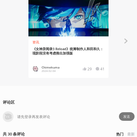
资讯
资讯
《女神异闻录3 Reload》统筹制作人和田和久：
《遗迹2：真
现阶段没有考虑推出加强版
和Xbox Ser
Chimekuma
Asgor
29
41
2024-02-04
2023-11
评论区
发送
共
30
条
评论
热门
最新