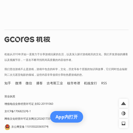
机核从2010年开始一直致力于分享游戏玩家的生活，以及深入探讨游戏相关的文化。我们开发原创的播客
以及视频节目，一直在不断寻找民间高质量的内容创作者。
我们坚信游戏不止是游戏，游戏中包含的科学，文化，历史等各个层面的知识和故事，它们同时也会辐射
到二次元甚至电影的领域，这些内容非常值得分享给热爱游戏的您。
知乎
微博
微信
播客
吉考斯工业
核市奇谭
机核发行
RSS
营业执照
增值电信业务经营许可证 京B2-20191060
京ICP备17068232号-1
App内打开
网络文化经营许可证京网文[2024]1733-082号
京公网安备 11010502036937号