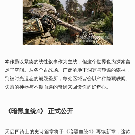
本作虽以紧凑的线性叙事作为主线，但这个世界也为探索留
足了空间。从各个古战场、广袤的地下洞窟与静谧的森林，
到被时光遗忘的崩毁圣所，每处区域皆会以种种隐藏轶闻、
失落的神器与不期而遇的奇缘来回馈你的好奇心。 
《暗黑血统4》 正式公开
天启四骑士的史诗篇章将于《暗黑血统4》再续新章，这款