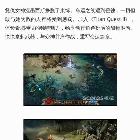
复仇女神涅墨西斯挣脱了束缚。命运之线遭到侵蚀，一切但
敢与她为敌的人都将受到惩罚。加入《Titan Quest II》，
体验希腊神话的独特魅力，畅享动作角色扮演的酣畅淋漓。
快快拿起武器，与众神并肩作战，重写命运篇章。