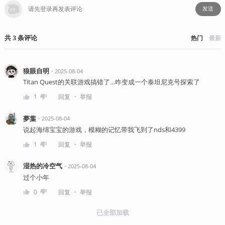
发送
共
3
条
评论
热门
最新
狼眼自明
・
2025-08-04
Titan Quest的关联游戏搞错了…咋变成一个泰坦尼克号探索了
・
1
回复
举报
夢葉
・
2025-08-04
说起海绵宝宝的游戏，模糊的记忆带我飞到了nds和4399
・
1
回复
举报
湿热的冷空气
・
2025-08-04
过个小年
・
0
回复
举报
已全部加载