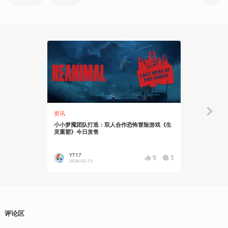
资讯
资讯
小小梦魇团队打造：双人合作恐怖冒险游戏《生
合作恐怖冒险
灵重塑》今日发售
禁：Metacri
YT17
蛙子蛙
9
5
2026-02-13
2026-02
评论区