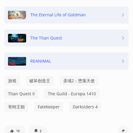
The Eternal Life of Goldman
The Titan Quest
REANIMAL
游戏
破坏创造王
圣域2：堕落天使
Titan Quest II
The Guild - Europa 1410
哥特王朝
Fatekeeper
Darksiders 4
18
6