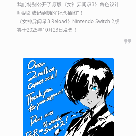
我们特别公开了原版《女神异闻录3》角色设计
师副岛成记绘制的“纪念插图”！

《女神异闻录3 Reload》Nintendo Switch 2版
将于2025年10月23日发售！ 