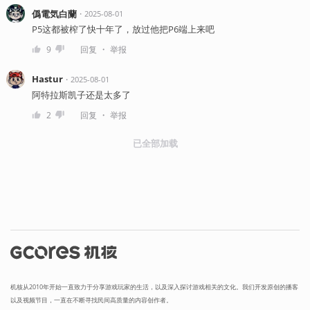
僞電気白蘭
・
2025-08-01
P5这都被榨了快十年了，放过他把P6端上来吧
・
9
回复
举报
Hastur
・
2025-08-01
阿特拉斯凯子还是太多了
・
2
回复
举报
已全部加载
机核从2010年开始一直致力于分享游戏玩家的生活，以及深入探讨游戏相关的文化。我们开发原创的播客
以及视频节目，一直在不断寻找民间高质量的内容创作者。