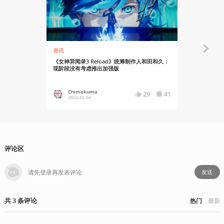
资讯
资讯
《女神异闻录3 Reload》统筹制作人和田和久：
《遗迹2：真
现阶段没有考虑推出加强版
和Xbox Ser
Chimekuma
Asgor
29
41
2024-02-04
2023-11
评论区
发送
共
3
条
评论
热门
最新