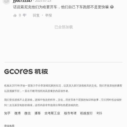
jy00733347
・
2025-07-23
话说索尼克他们为啥要开车，他们自己下车跑那不是更快嘛 😂
・
0
回复
举报
已全部加载
机核从2010年开始一直致力于分享游戏玩家的生活，以及深入探讨游戏相关的文化。我们开发原创的播客
以及视频节目，一直在不断寻找民间高质量的内容创作者。
我们坚信游戏不止是游戏，游戏中包含的科学，文化，历史等各个层面的知识和故事，它们同时也会辐射
到二次元甚至电影的领域，这些内容非常值得分享给热爱游戏的您。
知乎
微博
微信
播客
吉考斯工业
核市奇谭
机核发行
RSS
营业执照