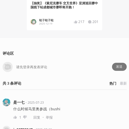
【抽奖】《索尼克赛车 交叉世界》亚洲巡回赛中
《索尼克赛
国线下站成都城市赛即将开跑！
幕，两天狂
蛙子蛙子蛙
蛙子蛙
217
201
2025-12-19
2025-12
评论区
发送
共
3
条
评论
热门
最新
是一七
・
2025-07-23
什么时候马里奥参战（bushi
・
1
回复
举报