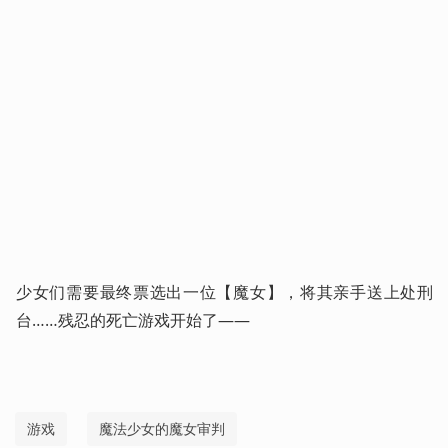
少女们需要最终票选出一位【魔女】，将其亲手送上处刑
台……残忍的死亡游戏开始了——
游戏
魔法少女的魔女审判