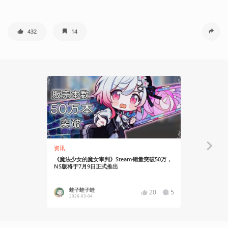
432
14
资讯
资讯
《魔法少女的魔女审判》Steam销量突破50万，
《魔法少女的
NS版将于7月9日正式推出
份
蛙子蛙子蛙
Chime
20
5
2026-03-04
2025-10