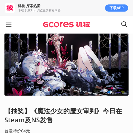
机核-探索热爱
下载APP
下载 机核App 浏览更多精彩内容
【抽奖】《魔法少女的魔女审判》今日在
Steam及NS发售
首发特价64元