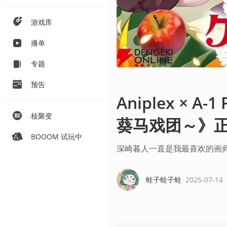
游戏库
播单
专题
预告
Aniplex × 
核聚变
葵马戏团～》
BOOOM 试玩中
深崎暮人一直是我最喜欢的画
蛙子蛙子蛙
2025-07-14