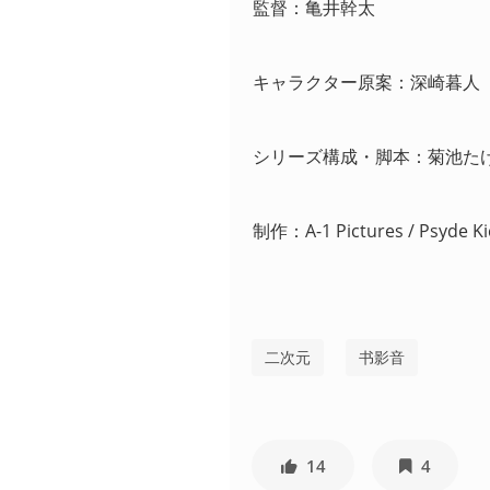
監督：亀井幹太 
キャラクター原案：深崎暮人 
シリーズ構成・脚本：菊池た
制作：A-1 Pictures / Psyde Kic
二次元
书影音
14
4