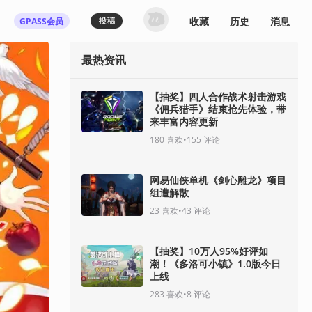
收藏
历史
消息
GPASS会员
最热资讯
【抽奖】四人合作战术射击游戏
《佣兵猎手》结束抢先体验，带
来丰富内容更新
180
喜欢
•
155
评论
网易仙侠单机《剑心雕龙》项目
组遭解散
23
喜欢
•
43
评论
【抽奖】10万人95%好评如
潮！《多洛可小镇》1.0版今日
上线
283
喜欢
•
8
评论