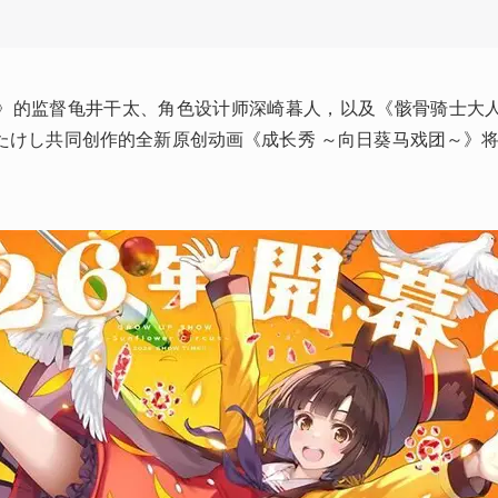
》的监督龟井干太、角色设计师深崎暮人，以及《骸骨骑士大
けし共同创作的全新原创动画《成长秀 ～向日葵马戏团～》将于