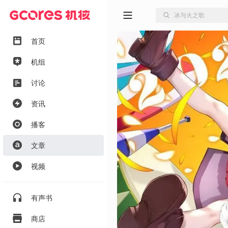
首页
机组
讨论
资讯
播客
文章
视频
有声书
商店