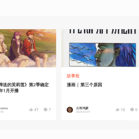
故事烩
《葬送的芙莉莲》第2季确定
漫画 | 第三个原因
6年1月开播
kuma
云将鸿蒙
47
7
10
0
-05
2025-02-01