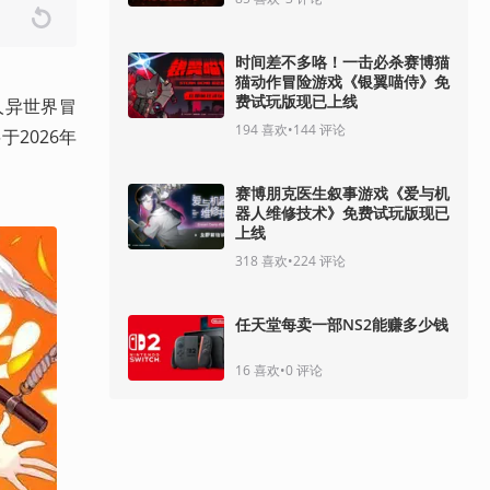
时间差不多咯！一击必杀赛博猫
猫动作冒险游戏《银翼喵侍》免
费试玩版现已上线
人异世界冒
194
喜欢
•
144
评论
2026年
赛博朋克医生叙事游戏《爱与机
器人维修技术》免费试玩版现已
上线
318
喜欢
•
224
评论
任天堂每卖一部NS2能赚多少钱
16
喜欢
•
0
评论