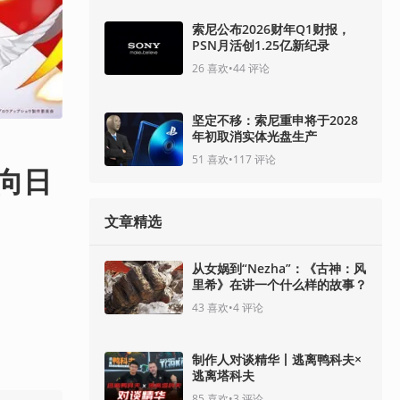
索尼公布2026财年Q1财报，
PSN月活创1.25亿新纪录
26
喜欢
•
44
评论
坚定不移：索尼重申将于2028
年初取消实体光盘生产
51
喜欢
•
117
评论
～向日
文章精选
从女娲到“Nezha”：《古神：风
里希》在讲一个什么样的故事？
43
喜欢
•
4
评论
制作人对谈精华丨逃离鸭科夫×
逃离塔科夫
85
喜欢
•
3
评论