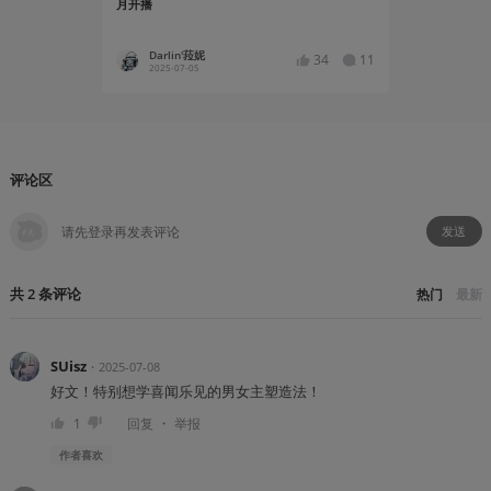
月开播
Darlin'菈妮
蛙子蛙
34
11
2025-07-05
2025-03
评论区
发送
共
2
条
评论
热门
最新
SUisz
・
2025-07-08
好文！特别想学喜闻乐见的男女主塑造法！
・
1
回复
举报
作者
喜欢