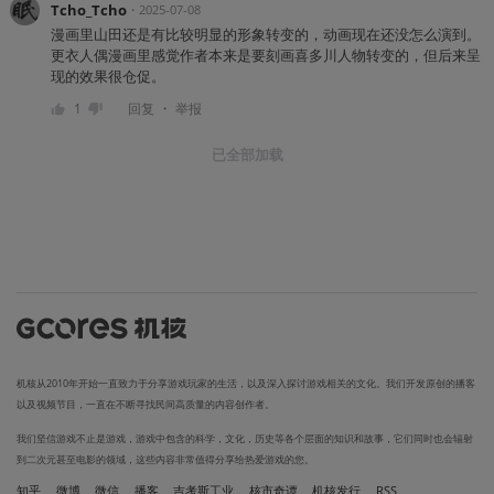
Tcho_Tcho
・
2025-07-08
漫画里山田还是有比较明显的形象转变的，动画现在还没怎么演到。
更衣人偶漫画里感觉作者本来是要刻画喜多川人物转变的，但后来呈
现的效果很仓促。
・
1
回复
举报
已全部加载
机核从2010年开始一直致力于分享游戏玩家的生活，以及深入探讨游戏相关的文化。我们开发原创的播客
以及视频节目，一直在不断寻找民间高质量的内容创作者。
我们坚信游戏不止是游戏，游戏中包含的科学，文化，历史等各个层面的知识和故事，它们同时也会辐射
到二次元甚至电影的领域，这些内容非常值得分享给热爱游戏的您。
知乎
微博
微信
播客
吉考斯工业
核市奇谭
机核发行
RSS