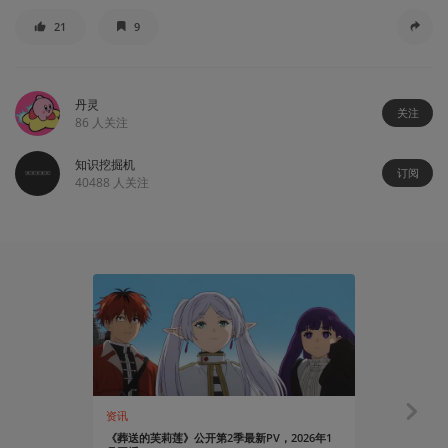
21
9
丹灵
关注
86
人关注
知识挖掘机
订阅
40488
人关注
资讯
资讯
《葬送的芙莉莲》公开第2季最新PV，2026年1
TV动画《金