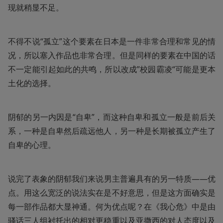
现就稍显不足。 
不得不说“孤立”这个要素在日本是一件非常合理和常见的情
况，所以塞入作品也非常合理。但是同样的要素在中国的话
不一定能引起如此的共鸣，所以改成”校园霸凌“可能是更本
土化的选择。 
阴郁的另一内因是“自卑”，而这种自卑和孤立一般是前后关
系，一种是自卑然后疏远他人，另一种是长期被孤立产生了
自卑的心理。 
说完了表象的阴郁我们来说男主普遍具有的另一特质——优
点。用这么宽泛的说法实在是不好意思，但是这方面确实是
每一部作品都大显神通。何为优点呢？在《我心危》中是由
骚话三人组衬托出的相对更稳重以及亚撒西的对人态度以及