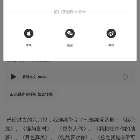
模版
使用其他账号登录
连续补完了七部纯爱番剧后，我试图总结出一个通用的恋爱喜剧创
作模版！
 Sign in with Apple
2025-07-08
丹灵
苹果
微信
微博
本文系用户投稿，不代表机核网观点
收听本文
06:46
⚠️ 未经作者授权 禁止转载
 已经过去的六月里，我连续补完了七部纯爱番剧：《我心
危》、《堀与宫村》、《更衣人偶》、《我想吃掉你的胰
脏》、《月色真美》、《徒然喜欢你》、《总之就是非常可