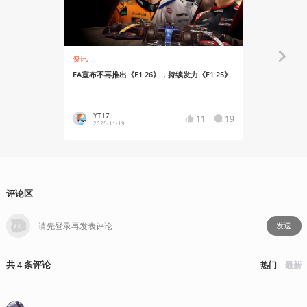
资讯
资讯
EA宣布不再推出《F1 26》，持续发力《F1 25》
《F1 25
大奖赛冲刺
YT17
YT17
11
19
2025-11-19
2025-07
评论区
发送
共
4
条
评论
热门
最新