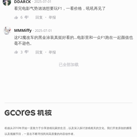
DDARCK
・
2025-07-01
看完电影气势汹汹想要玩F1，一看价格，吼吼再见了
・
6
回复
举报
MMMiffy
・
2025-07-01
这F2魔改车的黑金涂装真挺好看的…电影里和一众F1跑在一起颜值也
毫不逊色。
・
3
回复
举报
已全部加载
机核从2010年开始一直致力于分享游戏玩家的生活，以及深入探讨游戏相关的文化。我们开发原创的播客
以及视频节目，一直在不断寻找民间高质量的内容创作者。