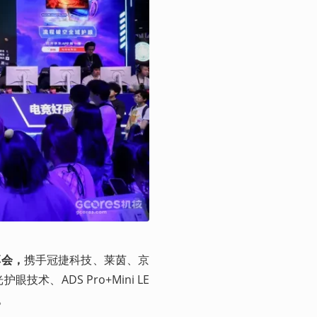
享会，
携手冠捷科技、莱茵、京
、ADS Pro+Mini LE
。