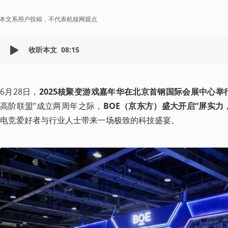
本文系用户投稿，不代表机核网观点
收听本文
08:15
6月28日，
2025核聚变游戏嘉年华在北京首钢国际会展中心举
高阶联盟”成立两周年之际，
BOE（京东方）盛大开启“屏实力
电竞爱好者与行业人士带来一场极致的科技盛宴。