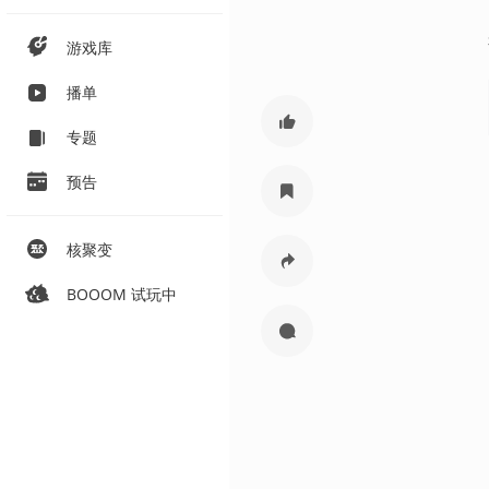
游戏库
播单
专题
预告
核聚变
BOOOM 试玩中