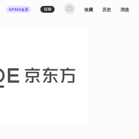
收藏
历史
消息
GPASS会员
登录机核你可以：
下载收藏播客节目
多端历史播放同步
发布内容动态/评论
关注喜欢的创作者
登录 / 注册