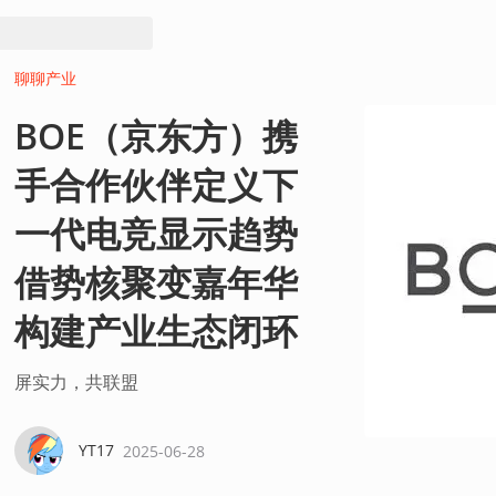
聊聊产业
BOE（京东方）携
手合作伙伴定义下
一代电竞显示趋势
借势核聚变嘉年华
构建产业生态闭环
屏实力，共联盟
YT17
2025-06-28