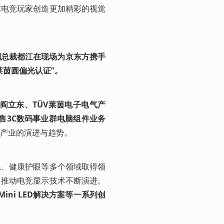
球电竞玩家创造更加精彩的视觉
副总裁都江在现场为京东方携手
莱茵圆偏光认证”。
阎立东、TÜV莱茵电子电气产
售3C数码事业群电脑组件业务
产业的演进与趋势。
耗、健康护眼等多个领域取得领
，推动电竞显示技术不断演进。
ini LED解决方案等一系列创