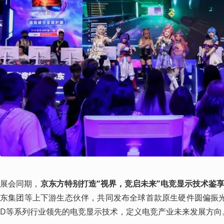
展会同期，
京东方特别打造“视界，竞启未来”电竞显示技术鉴
东集团等上下游生态伙伴，共同发布全球首款原生硬件圆偏振光护眼技术
D等系列行业领先的电竞显示技术，定义电竞产业未来发展方向