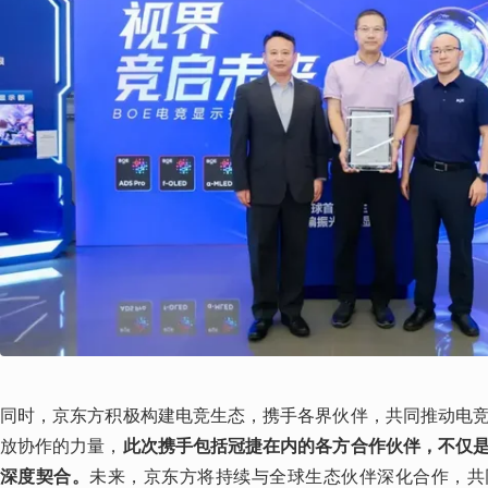
同时，京东方积极构建电竞生态，携手各界伙伴，共同推动电
放协作的力量，
此次携手包括冠捷在内的各方合作伙伴，不仅
深度契合。
未来，京东方将持续与全球生态伙伴深化合作，共