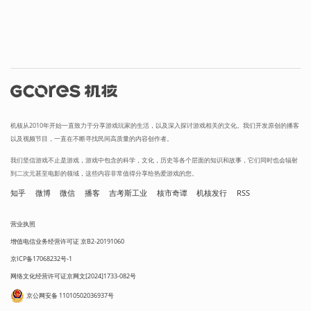
机核从2010年开始一直致力于分享游戏玩家的生活，以及深入探讨游戏相关的文化。我们开发原创的播客
以及视频节目，一直在不断寻找民间高质量的内容创作者。
我们坚信游戏不止是游戏，游戏中包含的科学，文化，历史等各个层面的知识和故事，它们同时也会辐射
到二次元甚至电影的领域，这些内容非常值得分享给热爱游戏的您。
知乎
微博
微信
播客
吉考斯工业
核市奇谭
机核发行
RSS
营业执照
增值电信业务经营许可证 京B2-20191060
京ICP备17068232号-1
网络文化经营许可证京网文[2024]1733-082号
京公网安备 11010502036937号