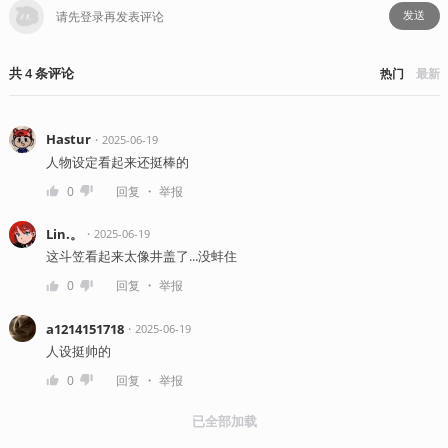
发送
共
4
条
评论
热门
最新
Hastur
・
2025-06-19
人物设定看起来还挺棒的
・
0
回复
举报
Lin.。
・
2025-06-19
这斗笠看起来太像井盖了...没蚌住
・
0
回复
举报
a1214151718
・
2025-06-19
人设挺帅的
・
0
回复
举报
已全部加载