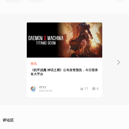
资讯
资讯
《机甲战魔 神话之裔》公布发售预告，今日登录
【抽奖】机
各大平台
于9月5日正
YT17
蛙子蛙
11
4
2025-09-05
2025-09
评论区