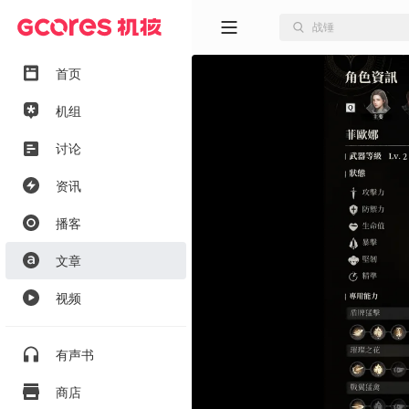
首页
机组
讨论
资讯
播客
文章
视频
有声书
商店