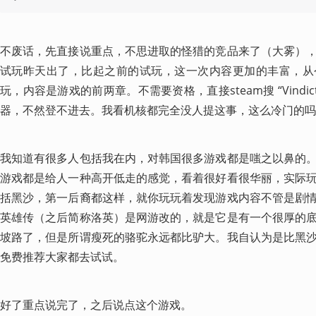
不废话，先直接说重点，不思进取的怪猎的竞品来了（大雾）
试玩昨天出了，比起之前的试玩，这一次内容更加的丰富，从
玩，内容是游戏的前两章。不需要资格，直接steam搜 “Vindi
器，不然登不进去。我看机核都完全没人提这事，这么冷门的吗
我知道有很多人包括我在内，对韩国很多游戏都是嗤之以鼻的
游戏都是给人一种高开低走的感觉，看着很好看很华丽，实际
括黑沙，第一后裔都这样，就你玩玩着发现游戏内容不管是剧
英雄传（之后简称洛英）是网游改的，就是它是有一个很厚的
坡路了，但是所谓瘦死的骆驼永远都比驴大。我自认为是比黑
免费推荐大家都去试试。
好了重点说完了，之后说点这个游戏。