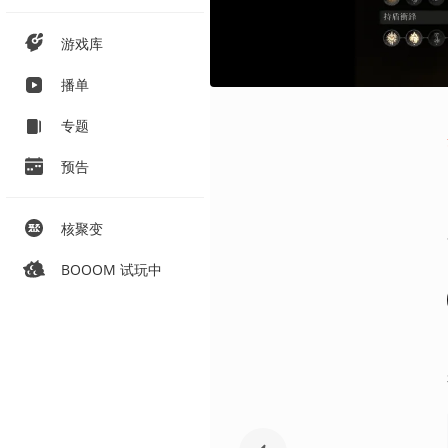
游戏库
播单
专题
预告
核聚变
BOOOM 试玩中