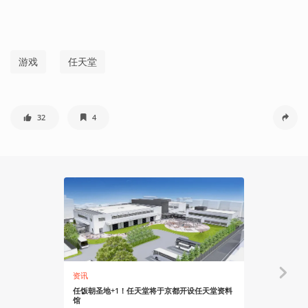
游戏
任天堂
32
4
资讯
资讯
任饭朝圣地+1！任天堂将于京都开设任天堂资料
任天堂或将
馆
人：崛起》