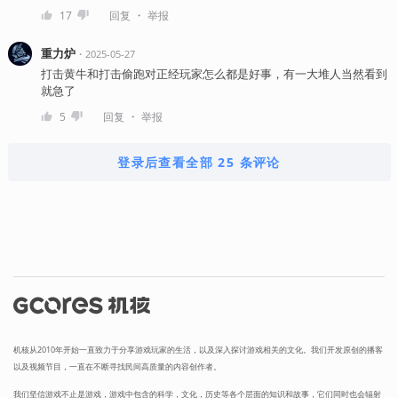
・
17
回复
举报
重力炉
・
2025-05-27
打击黄牛和打击偷跑对正经玩家怎么都是好事，有一大堆人当然看到
就急了
・
5
回复
举报
登录后查看全部 25 条评论
机核从2010年开始一直致力于分享游戏玩家的生活，以及深入探讨游戏相关的文化。我们开发原创的播客
以及视频节目，一直在不断寻找民间高质量的内容创作者。
我们坚信游戏不止是游戏，游戏中包含的科学，文化，历史等各个层面的知识和故事，它们同时也会辐射