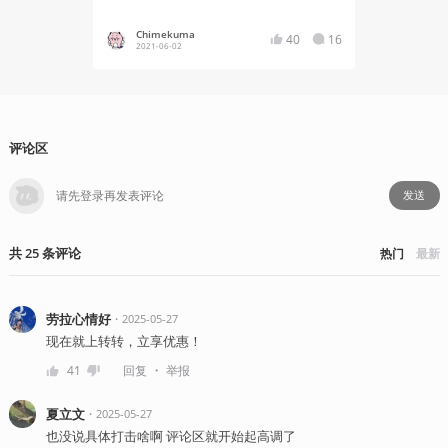
Chimekuma
YT17
40
16
2021-06-02
2021-02
评论区
发送
共
25
条
评论
热门
最新
劳拉心情好
・
2025-05-27
现在就上转转，立享优惠！
・
41
回复
举报
夏立文
・
2025-05-27
也没说具体打击啥啊 评论区就开始起高调了