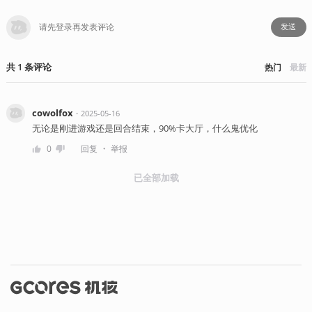
发送
共
1
条
评论
热门
最新
cowolfox
・
2025-05-16
无论是刚进游戏还是回合结束，90%卡大厅，什么鬼优化
・
0
回复
举报
已全部加载