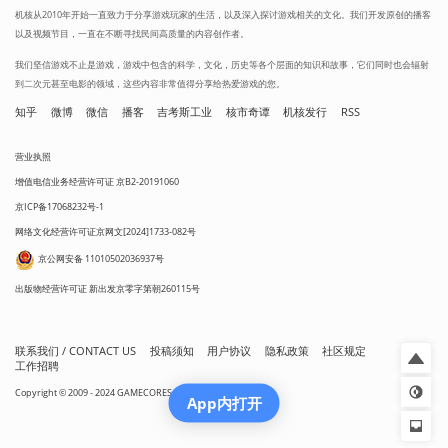
机核从2010年开始一直致力于分享游戏玩家的生活，以及深入探讨游戏相关的文化。我们开发原创的播客
以及视频节目，一直在不断寻找民间高质量的内容创作者。
我们坚信游戏不止是游戏，游戏中包含的科学，文化，历史等各个层面的知识和故事，它们同时也会辐射
到二次元甚至电影的领域，这些内容非常值得分享给热爱游戏的您。
知乎
微博
微信
播客
吉考斯工业
核市奇谭
机核发行
RSS
营业执照
增值电信业务经营许可证 京B2-20191060
京ICP备17068232号-1
网络文化经营许可证京网文[2024]1733-082号
京公网安备 11010502036937号
出版物经营许可证 新出发京零字第朝260115号
联系我们 / CONTACT US
投稿须知
用户协议
隐私政策
社区规定
工作招聘
Copyright © 2009 - 2024 GAMECORES. All Rights Reserved
App内打开