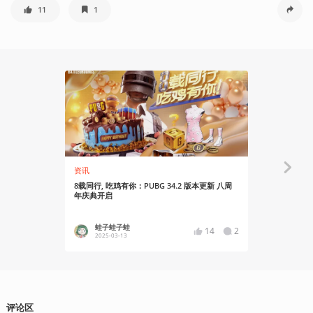
11
1
资讯
资讯
8载同行, 吃鸡有你：PUBG 34.2 版本更新 八周
PUBG 34
年庆典开启
场”
蛙子蛙子蛙
蛙子蛙
14
2
2025-03-13
2025-02
评论区