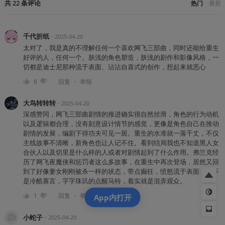
共
22
条
评论
热门
最新
千代折纸
・
2025-04-20
太对了，我是真的不理解任何一个喜欢网飞三部曲，同时还能给重生
好评的人，任何一个。肤浅的角色塑造，肤浅的剧作和影像风格，一
切都是迪士尼那种流于表面、沾沾自喜式的创作，想起来就恶心
・
8
回复
举报
大鸟转转转
・
2025-04-20
深感赞同，网飞三部曲剧情的推进确实很自然丝滑，角色的行为动机
以及逻辑都合理，没有刻意设计情节的感觉，更像是角色自己在推动
剧情的发展，编剧下得功夫可见一斑。重生的水准就一落千丈，不仅
主线故事不清晰，新角色也让人记不住。看到结局我也不知道黑人女
合伙人以及切里是什么样的人或者对剧情起到了什么作用。弗兰克经
历了网飞夜魔侠和惩罚者这么多故事，在重生中再次登场，居然又回
到了好像妻女刚刚被杀一样的状态，带点癫狂，愤怒流于表面，而不
是冷酷寡言，字字珠玑的点醒马特，着实就是混弄观众。
・
1
回复
举报
App内打开
小蛇子
・
2025-04-20