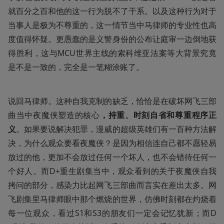
就百分之百和他的这一行为脱不了干系。以及这种行为对于
当事人是极为不尊重的，这一情节当中马律师的专业性也高
度值得怀疑。更愚蠢的是义警身份的公布让庭审一边倒地获
得胜利，这与MCU世界主线的索科维亚法案等大背景究竟
是不是一致的，完全是一笔糊涂账了。
说回马律师。这种自我克制的缺乏，恰恰是在破坏网飞三部
曲当中夜魔侠塑造的核心
，持重、时刻自省和尊重程序正
义
。如果要说解决犯罪，漫威的超级英雄们有一百种方法解
决，为什么观众要看夜魔侠？是因为相信连自己都不愿轻易
放过的他，更加不会放过任何一个坏人，也不会错待任何一
个好人。而D+重生剧集当中，观众看到的关于夜魔侠自我
拷问的部分，感染力比起网飞三部曲而言实在差出太多。网
飞剧集里马律师眼中那个燃烧的世界，仿佛时刻都在灼烧着
每一位观众，看过S1和S3的朋友们一定会记忆犹新；而D