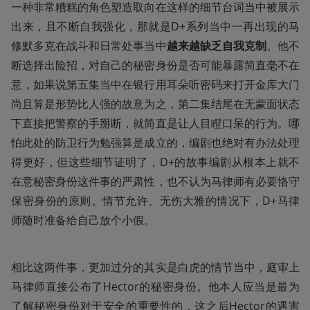
一种非常糟糕的角色塑造取向在这样的细节台词当中被展示
出来，且不断自我强化，那就是D+系列当中一再出现的马
修默多克在战斗和日常处事当中
越来越缺乏自我克制
。他不
断选择出险招，对自己的秘密身份是否可能暴露简直毫不在
意，如果说第五集当中在银行用耳朵听密码来打开金库大门
尚且算是形势比人强的故意为之，第二集结尾在无蒙面状态
下直接把警察的手掰断，就简直是让人目瞪口呆的行为。哪
怕此处的防卫行为勉强算是成立的，编剧也绝对有办法处理
得更好，但这些细节证明了，D+的故事编剧从根本上就不
在意秘密身份这件事的严肃性，也不认为马律师有必要恪守
保密身份的原则。情节允许、无伤大雅的情况下，D+马律
师随时准备给自己放个小假。
相比这两件事，更加过分的其实是白虎的情节当中，庭审上
马律师直接公布了Hector的秘密身份。他本人应当是最为
了解秘密身份对于安全的重要性的，这之后Hector的遇害