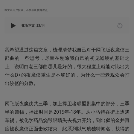
本文系用户投稿，不代表机核网观点
收听本文
23:14
我希望通过这篇文章，梳理清楚我自己对于网飞版夜魔侠三
部曲的一些思考，尽量在刨除我自己的初见滤镜的基础之
上，说明白老三部曲哪儿是好的，很大程度上就能对比出为
什么D+的夜魔侠重生是不够好的，为什么一些老观众会打
出较低的分数。
网飞版夜魔侠共三季，加上捍卫者联盟剧集中的部分，三季
半的篇幅，播出时间是2015年-18年。从小马特在街上遭遇
车祸，被化学药品烧毁眼睛失去视力开始，到出狱的金并再
度被夜魔侠正面击败结束。此系列以气质独特闻名，获得的