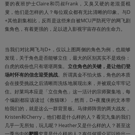
要的夜班护士Claire和罚叔Frank，又臭又硬的老混蛋棍
叟，他们是怎样的人？每位观众都有无比清晰的印象。与D
+其他剧集相比，反而是这些来自被MCU严防死守的网飞剧
集角色，有着更强的，足以进入影视宇宙存在的生命力。
当我们对比网飞与D+，仅以上图两侧的角色为例，也能够
发现，关于角色是否能够立住，最大的区别其实不是戏份：
白虎的戏份也只有堪堪两集。
立住角色的关键，是让他们登
场时怀有的信念迎受挑战
。所谓真金不怕火炼，角色的本质
会在接受挑战之后清晰而洗练地展现出来，并被观众牢牢记
住。好莱坞本应是「立住角色」这一活计的宗师聚集地，每
个编剧都应该读过《救猫咪》，然而，D+夜魔侠的文本带
给我们的，就是这么一群背景板。马律师阵营的两大战友，
Kristen和Cherry，他们都是什么样的人？看完九集的我们
几乎一无所知，玩儿呢？Heather又是什么样的人？甚至这
一季当中的
靶眼
究竟是什么样的人？有任何观众可以给出一