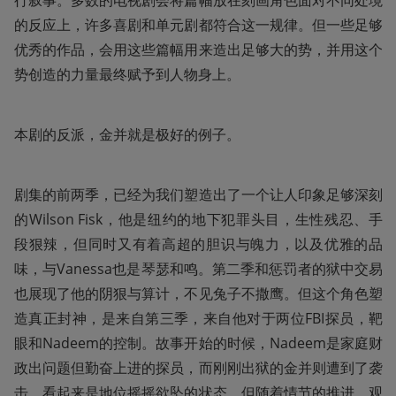
行叙事。多数的电视剧会将篇幅放在刻画角色面对不同处境
的反应上，许多喜剧和单元剧都符合这一规律。但一些足够
优秀的作品，会用这些篇幅用来造出足够大的势，并用这个
势创造的力量最终赋予到人物身上。
本剧的反派，金并就是极好的例子。
剧集的前两季，已经为我们塑造出了一个让人印象足够深刻
的Wilson Fisk，他是纽约的地下犯罪头目，生性残忍、手
段狠辣，但同时又有着高超的胆识与魄力，以及优雅的品
味，与Vanessa也是琴瑟和鸣。第二季和惩罚者的狱中交易
也展现了他的阴狠与算计，不见兔子不撒鹰。但这个角色塑
造真正封神，是来自第三季，来自他对于两位FBI探员，靶
眼和Nadeem的控制。故事开始的时候，Nadeem是家庭财
政出问题但勤奋上进的探员，而刚刚出狱的金并则遭到了袭
击，看起来是地位摇摇欲坠的状态。但随着情节的推进，观