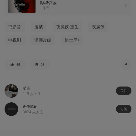
影视评论
1 作品
书影音
漫威
夜魔侠:重生
夜魔侠
电视剧
漫画改编
迪士尼+
55
26
喵臣
关注
115
人关注
创作笔记
订阅
3824
人关注