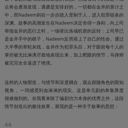
众将会逐渐发现，遇袭是安排好的，一切都在金并的算计之
中，而Nadeem则在一步步踏入受制于人，进入犯罪链条的
深渊。故事的高潮发生在Nadeem决定舍得一身剐，向上司
举报金并的恶行之时，一场堪比洛城机密的反转：上司早已
是金并手中的棋子，Nadeem反而搭上了自己的性命。通过
大半季的草蛇灰线，金并作为犯罪头目，对于眼前每个人的
掌控被无比淋漓尽致地表现出来，加上靶眼的情节，马律师
被完完全全逼进了绝境。
这样的人物塑造，与情节和深度耦合，观众跟随角色的限知
视角， 一同感受到血淋淋的现实。这是单元剧的单集厚度
很难做到的。在我看来除了编剧功力本身的优秀之外，这段
情节创造出的极佳效果，展现的是一种关于叙事的思想：