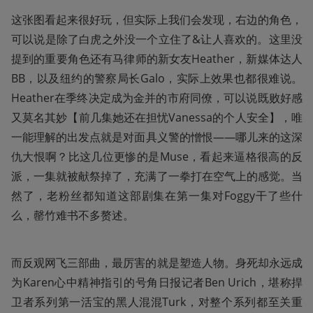
这张图看起来很好玩，但实际上我们会发现，右边的角色，
可以说是除了白虎之外没一个立住了&让人喜欢的。这里没
提到的重要角色还有马律师的新女友Heather，新媒体达人
BB，以及纽约的警察局长Galo，实际上效果也都很难说。
Heather在季终决定成为金并的市府同僚，可以说既败好感
又莫名其妙【前几集她还在担忧Vanessa的个人安全】，唯
一能理解的出发点就是对面具义警的憎恨——哪儿来的这深
仇大恨啊？比这几位更惨的是Muse，看起来逼格很高的反
派，一集就被献祭掉了，充满了一拳打在空气上的感觉。当
然了，老粉丝都知道这部剧集在第一集对Foggy干了些什
么，罄竹难书不多赘述。
而反观网飞三部曲，最厉害的就是塑造人物。身死却永远成
为Karen心中精神指引的号角日报记者Ben Urich，堪称捍
卫者系列第一活宝的黑人混混Turk，对整个系列都至关重