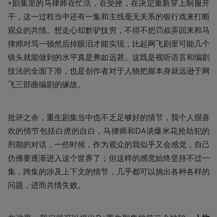
+剧集里的马律师在忙活，在受挫，在决定重新穿上制服开
干，这一过程当中还有一集和主线毫无关系的银行戏来打断
观众的共情。想走心却黔驴技穷，不得不把罚叔弄回来和马
律师对骂一顿然后掉眼泪才能实现，比起网飞剧里可能几个
镜头就能做到的水平真是弗如远甚。这既是视听语言和编剧
技法的全面下滑，也是创作者对于人物把握本身就远逊于网
飞三部曲编剧的缘故。
批评之余，重生剧集当中也不乏足够好的情节，我个人很喜
欢的情节包括白虎的自白，马律师和DA谈爆米花抢劫犯的
刑期的对话，一些时候，作为观众的我似乎又会感觉，自己
仿佛要逐渐进入这个世界了；但这样的感觉始终坚持不过一
集，跨集的涉及上下文的情节，几乎都可以挑出各种各样的
问题，进而共情失败。