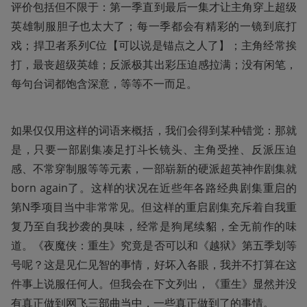
评价包括但不限于：第一季直到最后一集才让主角穿上超级
英雄制服胆子也太大了；每一季都会有精彩的一镜到底打
戏；捍卫者系列C位【可以说是锚点之人了】；主角经常挨
打，最丧超级英雄；反派极其出彩压迫感拉满；没有闲笔，
每句台词都饱含深意，等等不一而足。
如果仅仅用这样的词语来概括，我们会得到某种错觉：那就
是，只要一部剧集凑足打斗长镜头、主角受挫、反派压迫
感、不常穿制服等等元素，一部崭新的硬派超英神作剧集就
born again了。这样的状况在近些年各路经典剧集重启的
第N季项目当中非常常见。但这样的重启剧集充斥着自我重
复乃至自我抄袭的臭味，经常是狗尾续貂，全无前作的味
道。《夜魔侠：重生》究竟是否可以和《越狱》第五季划等
号呢？这是见仁见智的事情，好坏入各眼，我并不打算在这
件事上说服任何人。但我会在下文列出，《重生》显然并没
有真正做到网飞三部曲当中，一些真正做到了的事情。