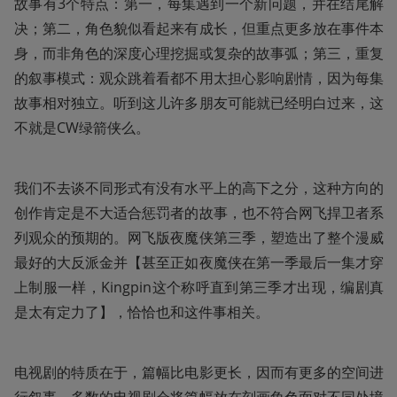
故事有3个特点：第一，每集遇到一个新问题，并在结尾解
决；第二，角色貌似看起来有成长，但重点更多放在事件本
身，而非角色的深度心理挖掘或复杂的故事弧；第三，重复
的叙事模式：观众跳着看都不用太担心影响剧情，因为每集
故事相对独立。听到这儿许多朋友可能就已经明白过来，这
不就是CW绿箭侠么。
我们不去谈不同形式有没有水平上的高下之分，这种方向的
创作肯定是不大适合惩罚者的故事，也不符合网飞捍卫者系
列观众的预期的。网飞版夜魔侠第三季，塑造出了整个漫威
最好的大反派金并【甚至正如夜魔侠在第一季最后一集才穿
上制服一样，Kingpin这个称呼直到第三季才出现，编剧真
是太有定力了】，恰恰也和这件事相关。
电视剧的特质在于，篇幅比电影更长，因而有更多的空间进