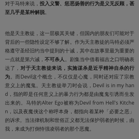
对于马特来说，
投入义警、惩恶扬善的行为是义无反顾，甚
至几乎是某种解脱
。
他是天主教徒，这一层极其关键，但国内的朋友们可能对于
背后的一些隐性设定不够了解。作为天主教徒的马特必须严
格遵守圣经旧约当中提到的十诫，其中在故事里最为重要的
一点就是第六诫，
不可杀人
。剧集当中借着福吉之口明确表
达了，
对于天主教徒来说，实施谋杀是近乎精神自杀的行
为
。而Devil这个概念，不仅仅是心魔，同时还对应了宗教
意义上的魔鬼。天主教徒举刀时会说，Devil is in my han
d，指的即是任何意义上的暴力行为都是由魔鬼引诱而生发
出来的。马特的Alter Ego被称为Devil from Hell's Kitche
n，以及夜魔侠这个称呼本身，都指向着某种「必要之恶」
的诉求。当法律机制和世俗正义都无法保护弱者的时候，由
我，来成为打倒恃强凌弱者的那个恶魔。