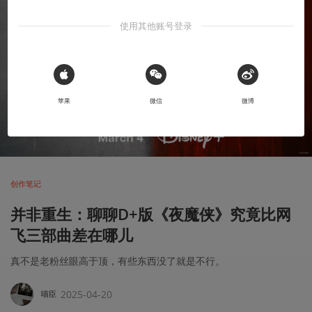
使用其他账号登录
 Sign in with Apple
苹果
微信
微博
创作笔记
并非重生：聊聊D+版《夜魔侠》究竟比网
飞三部曲差在哪儿
真不是老粉丝眼高于顶，有些东西没了就是不行。
2025-04-20
喵臣