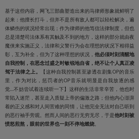
基于这些内容，网飞三部曲塑造出来的马律师形象就鲜明了
起来：他擅长打斗，但并不是所有敌人都可以轻松解决，遍
体鳞伤的状况经常出现；作为律师的他笃信法律制度，但也
总是清楚司法体系有其触及不到的地方，这样的部分就由夜
魔侠来实施正义，法律和义警行为会在理想的状况下相得益
彰，互为补全，但为了这种理想的状况，
他必须时刻清醒地
自我控制，在恶念过盛之时敏锐地自省，绝不让个人真正凌
驾于法律之上。
【这种自我控制甚至渗透在剧集OP的音乐
里，作为对比，惩罚者的OP音乐就明显是自我放逐的感
觉...不妨尝试着连续听一下】这样的生活非常辛苦，他也时
常陷入迷茫，甚至走入质疑上帝的偏激之路；但他内心澎湃
着的正义感和对人间苦难的同情，让他完全无法对自己听到
的恶行袖手旁观。然而人间的恶行无穷无尽，于是
他时刻被
愤怒煎熬，眼前的世界也一刻不停地燃烧
。