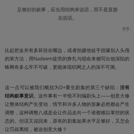
足够好的叙事，应当用结构来说话，而不是直接
去说话。
比起把金并有多坏挂在嘴边，或者拍摄他徒手捏爆别人头颅
的笨方法，用Nadeem徒劳的挣扎与殒命来侧写出他深陷的
蛛网有多么牢不可破，更能体现织网之人的深不可测。
这一点可以被我们概括为D+重生剧集的第三个缺陷：
没有
结构叙事意识
。这件事有一半怪不到编剧头上——创意大修
让整体结构产生变动，情节和许多人物的形象必然都会产生
调整，这种调整八成是会让作品走向一个谁都难以掌控的状
态的。但话又说回来，原有的剧集如果水平足够好，又怎会
让罚叔离组，被迫创意大修？