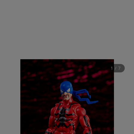
1
 / 
7