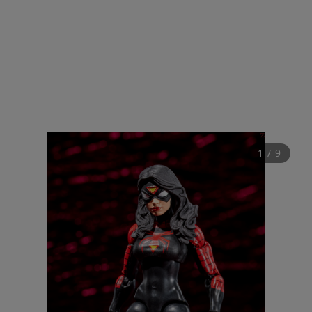
1
 / 
9