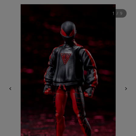
1
 / 
9