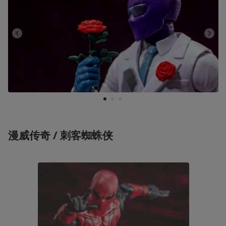
1
2
3
漫威传奇 / 刺客蜘蛛侠 