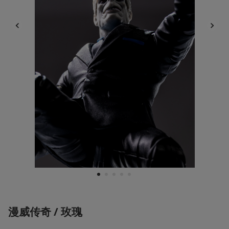
1
2
3
4
5
漫威传奇 / 玫瑰