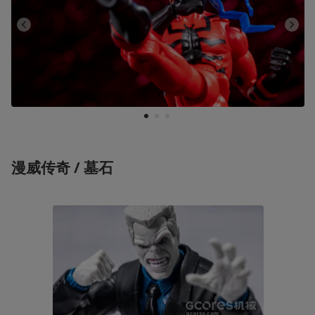
1
2
3
漫威传奇 / 墓石