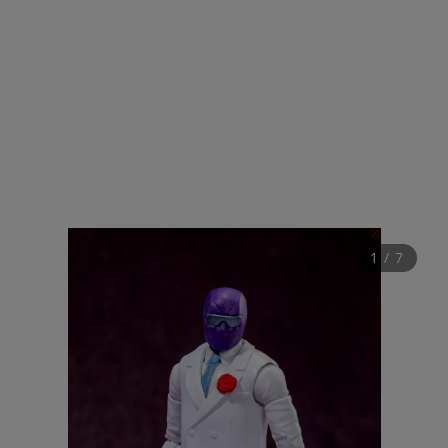
1
 / 
7