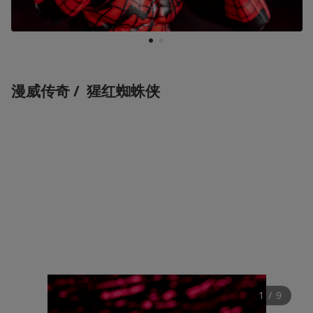
1
2
漫威传奇 /  
猩红蜘蛛侠 
1
 / 
9