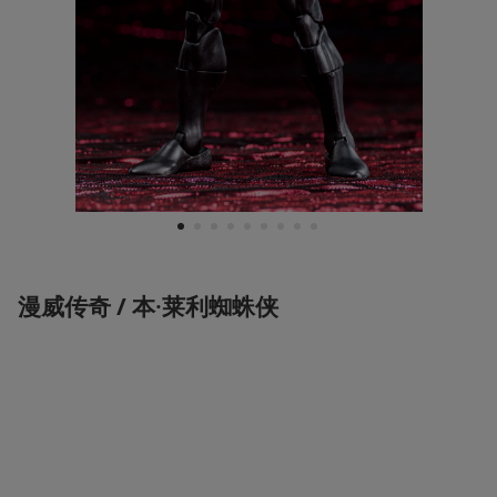
1
2
3
4
5
6
7
8
9
漫威传奇 / 
本·莱利蜘蛛侠