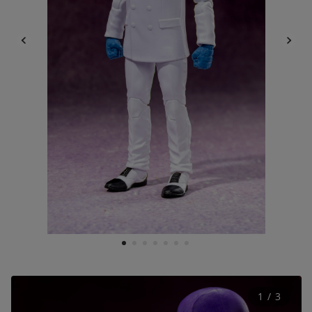
1
2
3
4
5
6
7
1
 / 
3