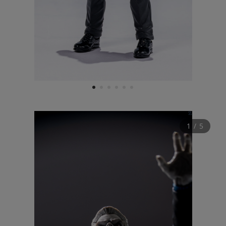
1
2
3
4
5
6
1
 / 
5