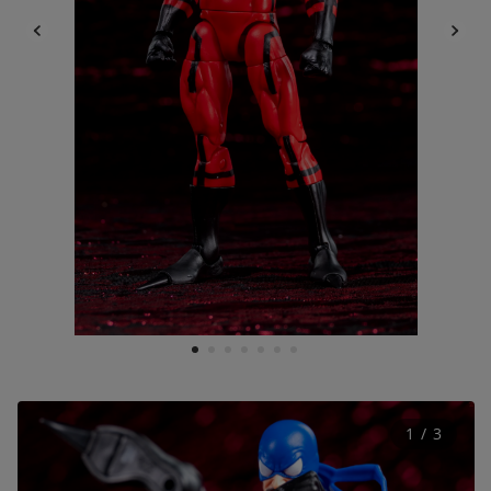
1
2
3
4
5
6
7
1
 / 
3