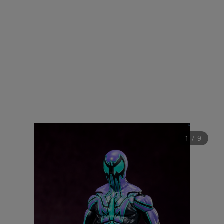
1
 / 
9