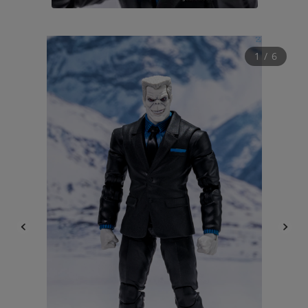
1
 / 
6