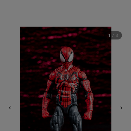
1
 / 
8