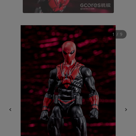
1
 / 
9