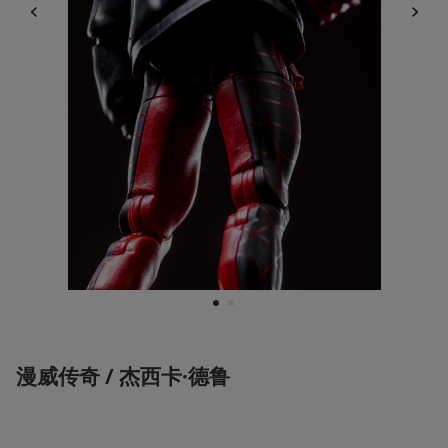
1
2
漫威传奇 / 杰西卡·德鲁