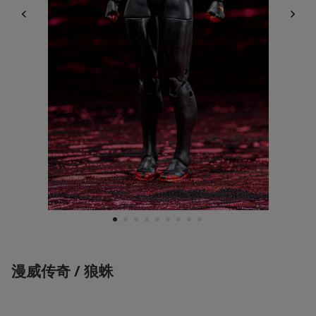
1
2
3
4
5
6
7
8
9
漫威传奇 / 狼蛛