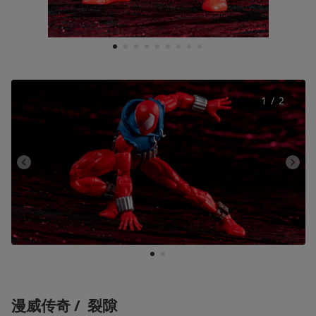
1
2
3
4
5
6
7
8
9
1
 / 
2
1
2
漫威传奇 /  
裂隙