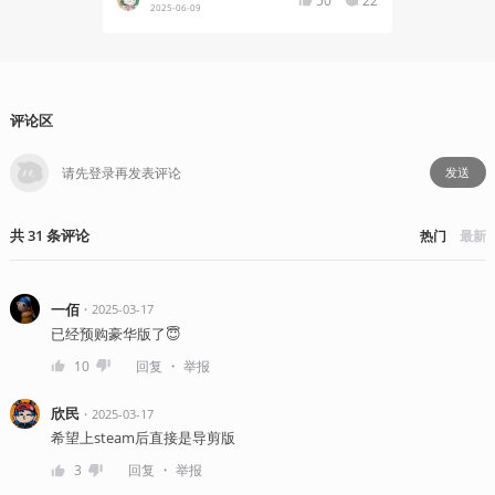
50
22
2025-06-09
2025-05
评论区
发送
共
31
条
评论
热门
最新
一佰
・
2025-03-17
已经预购豪华版了😇
・
10
回复
举报
欣民
・
2025-03-17
希望上steam后直接是导剪版
・
3
回复
举报