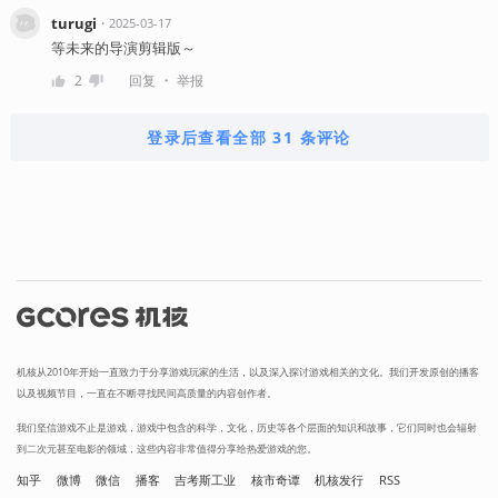
turugi
・
2025-03-17
等未来的导演剪辑版～
・
2
回复
举报
登录后查看全部 31 条评论
机核从2010年开始一直致力于分享游戏玩家的生活，以及深入探讨游戏相关的文化。我们开发原创的播客
以及视频节目，一直在不断寻找民间高质量的内容创作者。
我们坚信游戏不止是游戏，游戏中包含的科学，文化，历史等各个层面的知识和故事，它们同时也会辐射
到二次元甚至电影的领域，这些内容非常值得分享给热爱游戏的您。
知乎
微博
微信
播客
吉考斯工业
核市奇谭
机核发行
RSS