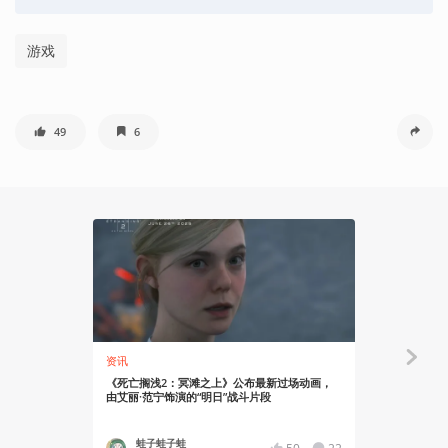
游戏
49
6
资讯
资讯
《死亡搁浅2：冥滩之上》公布最新过场动画，
【更新】虚拟
由艾丽·范宁饰演的“明日”战斗片段
亡搁浅2：冥
蛙子蛙子蛙
YT17