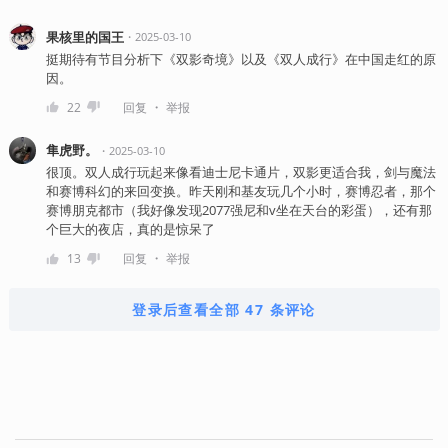
果核里的国王
・
2025-03-10
挺期待有节目分析下《双影奇境》以及《双人成行》在中国走红的原
因。
・
22
回复
举报
隼虎野。
・
2025-03-10
很顶。双人成行玩起来像看迪士尼卡通片，双影更适合我，剑与魔法
和赛博科幻的来回变换。昨天刚和基友玩几个小时，赛博忍者，那个
赛博朋克都市（我好像发现2077强尼和v坐在天台的彩蛋），还有那
个巨大的夜店，真的是惊呆了
・
13
回复
举报
登录后查看全部 47 条评论