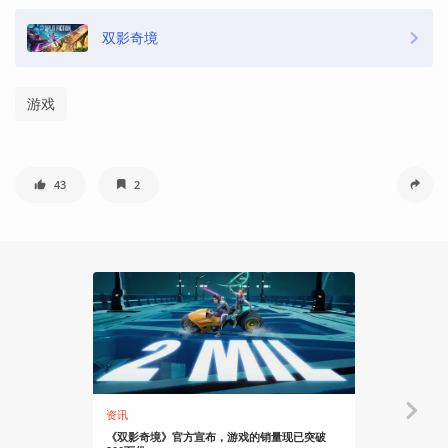
双影奇境
游戏
43
2
资讯
资讯
《双影奇境》官方宣布，游戏的销量现已突破
《双影奇境》