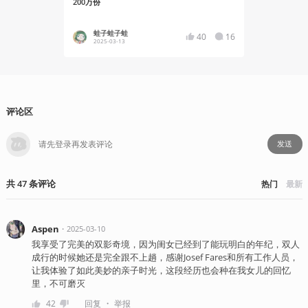
200万份
蛙子蛙子蛙
蛙子
40
16
2025-03-13
2025
评论区
发送
共
47
条
评论
热门
最新
Aspen
・
2025-03-10
我享受了完美的双影奇境，因为闺女已经到了能玩明白的年纪，双人
成行的时候她还是完全跟不上趟，感谢Josef Fares和所有工作人员，
让我体验了如此美妙的亲子时光，这段经历也会种在我女儿的回忆
里，不可磨灭
・
42
回复
举报