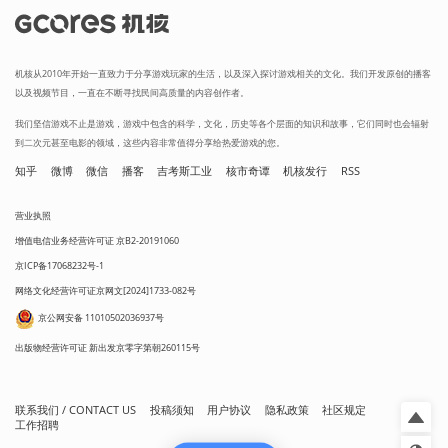
机核从2010年开始一直致力于分享游戏玩家的生活，以及深入探讨游戏相关的文化。我们开发原创的播客
以及视频节目，一直在不断寻找民间高质量的内容创作者。
我们坚信游戏不止是游戏，游戏中包含的科学，文化，历史等各个层面的知识和故事，它们同时也会辐射
到二次元甚至电影的领域，这些内容非常值得分享给热爱游戏的您。
知乎
微博
微信
播客
吉考斯工业
核市奇谭
机核发行
RSS
营业执照
增值电信业务经营许可证 京B2-20191060
京ICP备17068232号-1
网络文化经营许可证京网文[2024]1733-082号
京公网安备 11010502036937号
出版物经营许可证 新出发京零字第朝260115号
联系我们 / CONTACT US
投稿须知
用户协议
隐私政策
社区规定
工作招聘