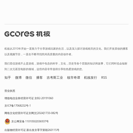
机核从2010年开始一直致力于分享游戏玩家的生活，以及深入探讨游戏相关的文化。我们开发原创的播客
以及视频节目，一直在不断寻找民间高质量的内容创作者。
我们坚信游戏不止是游戏，游戏中包含的科学，文化，历史等各个层面的知识和故事，它们同时也会辐射
到二次元甚至电影的领域，这些内容非常值得分享给热爱游戏的您。
知乎
微博
微信
播客
吉考斯工业
核市奇谭
机核发行
RSS
营业执照
增值电信业务经营许可证 京B2-20191060
京ICP备17068232号-1
网络文化经营许可证京网文[2024]1733-082号
京公网安备 11010502036937号
出版物经营许可证 新出发京零字第朝260115号