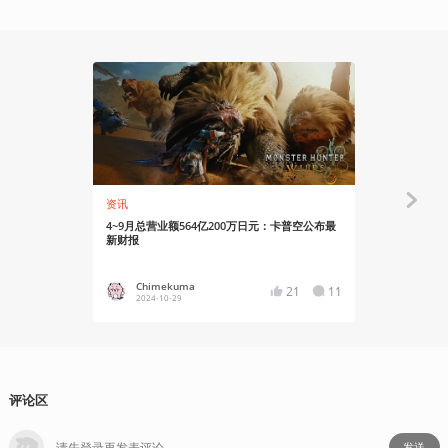
资讯
资讯
4~9月总营业额564亿200万日元：卡普空公布最
带来最新情报
新财报
Highlight
Chimekuma
Chime
21
11
2024-10-29
2024-03
评论区
发送