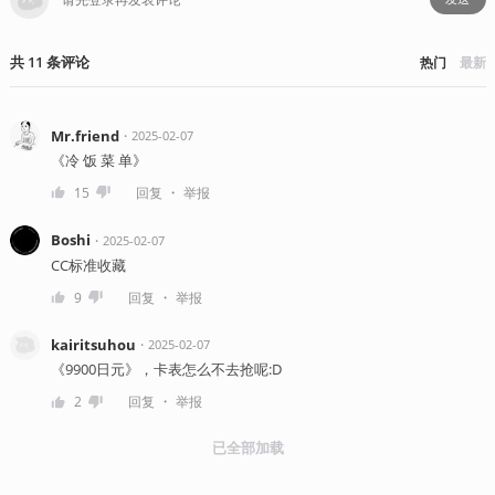
共
11
条
评论
热门
最新
Mr.friend
・
2025-02-07
《冷 饭 菜 单》
・
15
回复
举报
Boshi
・
2025-02-07
CC标准收藏
・
9
回复
举报
kairitsuhou
・
2025-02-07
《9900日元》，卡表怎么不去抢呢:D
・
2
回复
举报
已全部加载