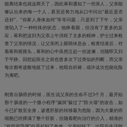
能离结束也就这两天了，因此蒋和通知了一些亲人，父亲能
够认出来的每一个人，甚至还努力地从口中问出“最近是否
还好”、“你家人身体如何”等等问题，只是到了下午，父亲
便陷入了一种特殊的状态，他睁着眼，但没有了更多的反
应，蒋和把这归为父亲上午消耗了太多的精神，护士过来检
查了父亲的情况，让父亲闭上眼睛休息会，检查结束后，对
着蒋和摇摇头，蒋和的心中虽然泛起一丝波澜，但随即又归
于平静。回想起医生之前也曾多次下过类似的判断，而父亲
每次都奇迹般地挺了过来，他暗自祈祷，或许这次也能化险
为夷吧。
刚查出肠癌的时候，医生说父亲的生命不过3个月，最开始
那个肠道的一个微小程序“漏洞”躲过了“防火墙”的攻击，如
今已扩散至全身，渗透肝脏的转移最为危险，因为大量的癌
细胞已经撑满了整个肝脏，但随着靶向治疗的介入，精准的
“超空间导弹”似乎起到了奇效，父亲好转了，出院后生活能