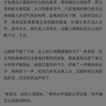
才知道自己要面对什么样的场景，蒋和握住父亲的手，而父
亲则瞪大着双眼，大口呼吸着空气，只是衰竭的肺已经无法
将他吸入的空气有效利用，血氧依旧在下降，心跳依旧在上
升，蒋和近距离看着父亲扭曲的面庞，仿佛父亲正溺入水
中，拼尽全力，挣扎着上浮求生，但腿上绑着的石头让他不
断下沉，下沉。
心跳终于慢了下来，边上的心电图慢慢归为了一条直线，但
父亲的身体依旧没有做好离别的准备，那条直线在接下来几
分钟里不断跳起，他用尽最后的气力，呼唤了一声蒋和的名
字，蒋和应了一声，把自己的耳朵靠上去，试图听到父亲想
说的话，但没有其他声音了。
“爸我在，别担心我很好。”蒋和大声地跟父亲说着，却不确
定父亲能否听到。