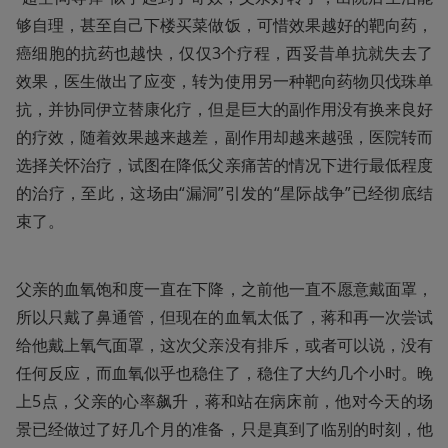
够自理，甚至自己下楼买菜做饭，可惜效果越好的靶向药，
癌细胞的抗药也越快，仅仅3个疗程，西妥昔单抗就失去了
效果，医生做出了应变，转为使用另一种靶向药物贝伐珠单
抗，并协同伊立替康化疗，但是巨大的副作用没有换来良好
的疗效，随着效果越来越差，副作用却越来越强，医院转而
选择关怀治疗，试图在降低父亲痛苦的情况下进行最低程度
的治疗，至此，这场由“漏洞”引发的“星际战争”已经彻底结
束了。
父亲的血氧饱和度一直在下降，之前他一直不愿意戴面罩，
所以只戴了鼻通管，但现在的血氧太低了，蒋和再一次尝试
给他戴上氧气面罩，这次父亲没有排斥，或者可以说，没有
任何反应，而血氧似乎也稳住了，稳住了大约几个小时。晚
上5点，父亲的心率飙升，蒋和站在病床前，他对今天的场
景已经做过了好几个月的准备，只是真到了临别的时刻，他