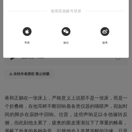
原创科幻短篇
使用其他账号登录
2025-01-23
绽放的黑百合
 Sign in with Apple
本文系用户投稿，不代表机核网观点
苹果
微信
微博
收听本文
14:38
⚠️ 未经作者授权 禁止转载
蒋和正躺在一张床上，严格意义上说那不是一张床，而是一
个折叠椅，在他耳畔不断回响着各类仪器的嘀嗒声，宛如时
间的脚步在寂静中回响。往昔，这些声响足以令他辗转反
侧，但此刻他太累了，疲惫的眼皮逐渐拉下了厚重的帷幕，
屏蔽了外来的各种杂音，引领他步入半梦半醒的边缘，只是