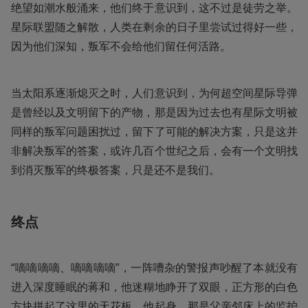
绝望如潮水般涌来，他们终于意识到，这不过是徒劳之举。
星际联盟随之解散，人类在剩余的日子里尝试过得好一些，
因为他们深知，叛军不会给他们留任何活路。
当太阳系逐渐熄灭之时，人们意识到，为何超空间星际导弹
是曾经以及文明留下的产物，那是因为过去也有星际文明被
同样的叛军问题困扰过，留下了可能的解决方案，只是这并
非解决叛军的答案，或许几百个世纪之后，会有一个文明找
到消灭叛军的终极答案，只是还不是我们。
终点
“嘀嘀嘀嘀、嘀嘀嘀嘀”，一阵嘈杂的警报声吵醒了本就没有
进入深度睡眠的蒋和，他迷糊地睁开了双眼，正方形的白色
方块拼起了这里的天花板，他起身，那是父亲邻床上的监护