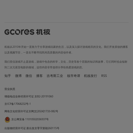
机核从2010年开始一直致力于分享游戏玩家的生活，以及深入探讨游戏相关的文化。我们开发原创的播客
以及视频节目，一直在不断寻找民间高质量的内容创作者。
我们坚信游戏不止是游戏，游戏中包含的科学，文化，历史等各个层面的知识和故事，它们同时也会辐射
到二次元甚至电影的领域，这些内容非常值得分享给热爱游戏的您。
知乎
微博
微信
播客
吉考斯工业
核市奇谭
机核发行
RSS
营业执照
增值电信业务经营许可证 京B2-20191060
京ICP备17068232号-1
网络文化经营许可证京网文[2024]1733-082号
京公网安备 11010502036937号
出版物经营许可证 新出发京零字第朝260115号