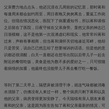
父亲费力地点点头，他还沉浸在几周前的记忆里，那时蒋和
每逢周末都会如约而至，周日夜晚又匆匆离去，重返工作岗
位。但现在情况恶化，医院下了病重通知书，所以蒋和请假
之后留在了医院，日夜守候在父亲身旁。显然父亲的神志已
日渐模糊，这不是他第一次混淆虚幻和现实，他常常叫蒋和
过来，声称有事相商，但当蒋和满怀关切地凑近耳畔，他却
只是苦笑，说自己已然忘却了想要倾诉的话语。但是他的意
识都还很清醒，白天一直都还在想等出院以后带儿子一起去
附近的餐馆吃饭，美食是他为数不多的爱好之一，只可惜随
着病情的加重，他最终也没能带儿子再去餐厅吃一餐饭。
等到了第二天早上，隔壁床被清理干净，就连气味都被消毒
水清除了，仿佛没有人来过一样，整个病房只剩下蒋和以及
他的父亲，病房变得更加安静了。今天陆续有亲人朋友来看
蒋和的父亲，这是因为医生告知了蒋和父亲最新的情况，可