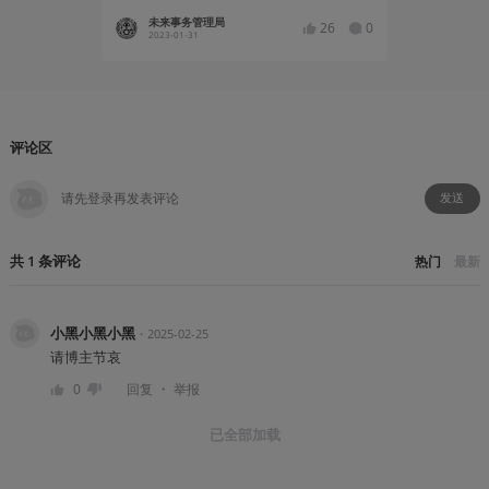
未来事务管理局
未来事
26
0
2023-01-31
2021-02
评论区
发送
共
1
条
评论
热门
最新
小黑小黑小黑
・
2025-02-25
请博主节哀
・
0
回复
举报
已全部加载