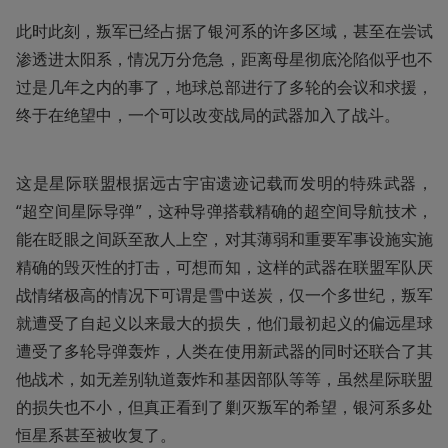
此时此刻，叛军已经占据了银河系的许多区域，甚至在尝试
渗透进太阳系，情况万分危急，距离母星彻底沦陷似乎也不
过是几年之内的事了，地球总部进行了多轮的会议和求援，
终于在绝望中，一个可以改变战局的武器加入了战斗。
这是星际联盟根据远古宇宙遗迹记载而发明的特殊武器，
“超空间星际导弹”，这种导弹搭载精确的超空间导航技术，
能在眨眼之间跃至敌人上空，对其薄弱和重要军事设施实施
精确的毁灭性的打击，可想而知，这样的武器在联盟军队厌
战情绪极高的情况下可谓是雪中送炭，仅一个多世纪，叛军
就遭受了自起义以来最大的损失，他们最初起义的偏远星球
遭受了多轮导弹轰炸，人类在使用新武器的同时还联合了其
他战术，如无差别轨道轰炸和基因部队等等，虽然星际联盟
的损失也不小，但真正看到了剿灭叛军的希望，银河系多处
恒星系甚至被收复了。