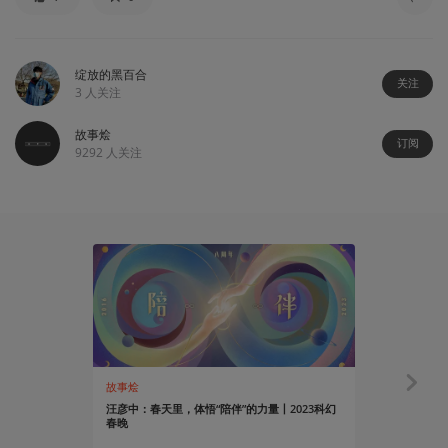
绽放的黑百合
关注
3
人关注
故事烩
订阅
9292
人关注
故事烩
故事烩
汪彦中：春天里，体悟“陪伴”的力量丨2023科幻
如果出生前能
春晚
说