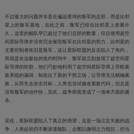
不过最大的问题并非是在偏远星球的叛军的总部，而是比邻
星上的叛军基地，在此之前，叛军已经在比邻星上发展许
久，这里的舰队早已超过了他们总部的数量，仅仅使用超空
间星际导弹并没有完全摧毁叛军在比邻星的势力，比邻星的
主要控制者依旧是叛军，这让星际联盟的反击陷入了焦灼，
而就是在这极短的焦灼时间中，叛军就立刻发现了超空间星
际导弹的软肋，他们巧妙地利用了超空间星际导弹上导航索
敌系统的漏洞，制造出了新的干扰立场，让导弹无法精确索
敌，从而失去攻击目标，人类也尝试修改索敌代码，但总是
没有叛军的动作快，至此，战争彻底变成了一场单方面的屠
杀。
至此，星际联盟陷入了真正的绝望，这是一场注定失败的战
争，人类起初仍不断派遣舰队，企图以微弱之力抵抗，但当