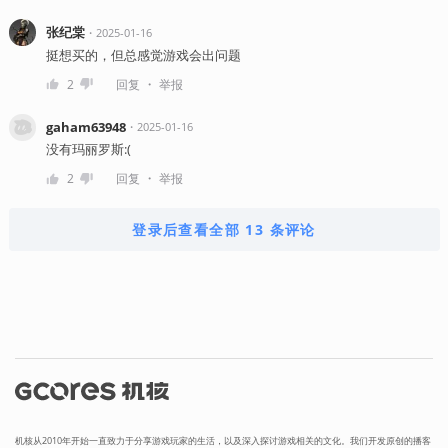
张纪棠
・
2025-01-16
挺想买的，但总感觉游戏会出问题
・
2
回复
举报
gaham63948
・
2025-01-16
没有玛丽罗斯:(
・
2
回复
举报
登录后查看全部 13 条评论
机核从2010年开始一直致力于分享游戏玩家的生活，以及深入探讨游戏相关的文化。我们开发原创的播客