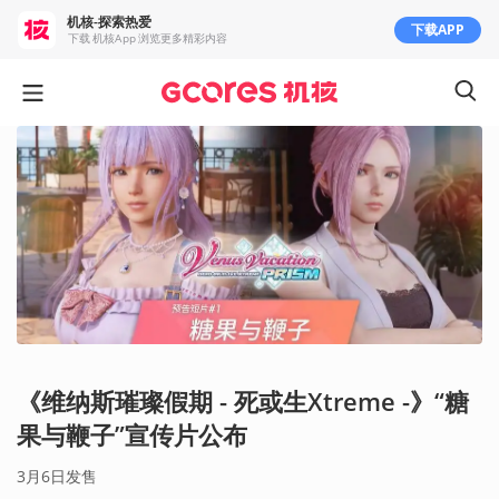
机核-探索热爱
下载APP
下载 机核App 浏览更多精彩内容
《维纳斯璀璨假期 - 死或生Xtreme -》“糖
果与鞭子”宣传片公布
3月6日发售