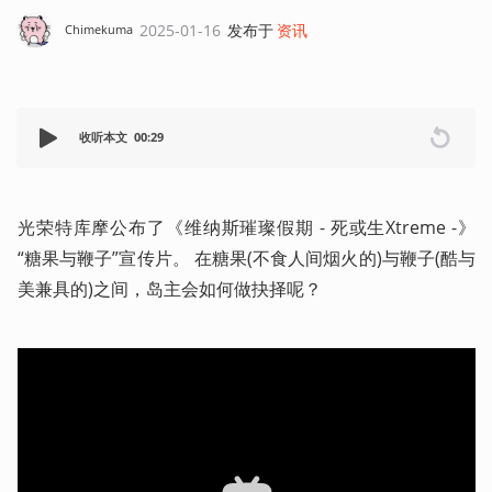
2025-01-16
发布于
资讯
Chimekuma
收听本文
00:29
光荣特库摩公布了《维纳斯璀璨假期 - 死或生Xtreme -》
“糖果与鞭子”宣传片。 在糖果(不食人间烟火的)与鞭子(酷与
美兼具的)之间，岛主会如何做抉择呢？ 