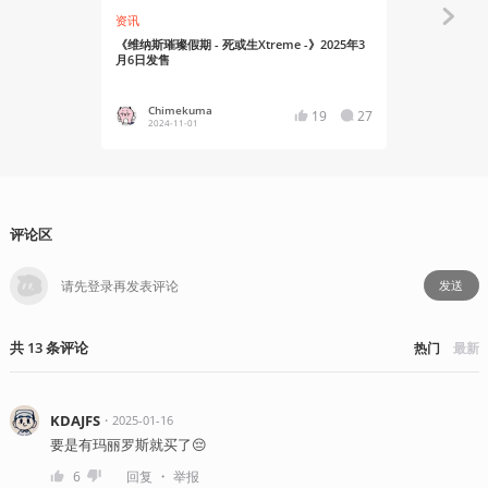
资讯
资讯
《维纳斯璀璨假期 - 死或生Xtreme -》2025年3
《维纳斯璀璨假
月6日发售
片公布
Chimekuma
Chime
19
27
2024-11-01
2024-10
评论区
发送
共
13
条
评论
热门
最新
KDAJFS
・
2025-01-16
要是有玛丽罗斯就买了😔
・
6
回复
举报